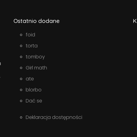
Ostatnio dodane
K
foid
torta
tomboy
a
Girl math
w
ate
blorbo
Dać se
Deklaracja dostępności