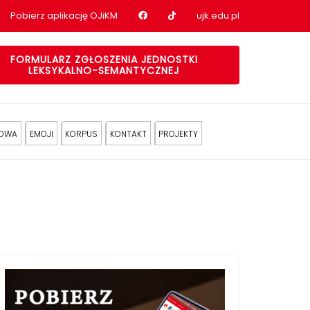
Nasz profil na Facebook
Nasz profil na tiktok
Pobierz aplikację OJiKM
ujk.edu.pl
FORMULARZ ZGŁOSZENIA JEDNOSTKI
LEKSYKALNO-SEMANTYCZNEJ
KOWA
EMOJI
KORPUS
KONTAKT
PROJEKTY