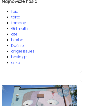
Najnowsze hasła
foid
torta
tomboy
Girl math
ate
blorbo
Dać se
anger issues
basic girl
altka