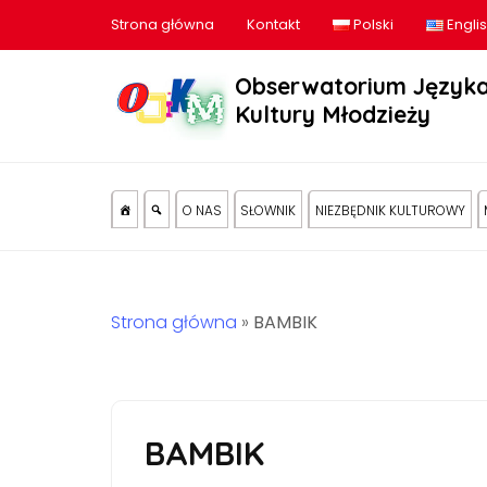
Strona główna
Kontakt
Polski
Engli
Obserwatorium Języka
Kultury Młodzieży
O NAS
SŁOWNIK
NIEZBĘDNIK KULTUROWY
Strona główna
»
BAMBIK
BAMBIK