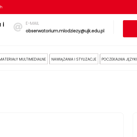
sh
E-MAIL
 i
obserwatorium.mlodziezy@ujk.edu.pl
MATERIAŁY MULTIMEDIALNE
NAWIĄZANIA I STYLIZACJE
POCZEKALNIA JĘZY