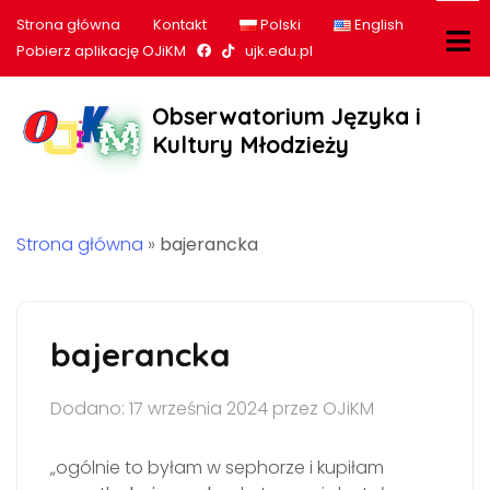
Strona główna
Kontakt
Polski
English
Nasz profil na Facebook
Nasz profil na tiktok
Pobierz aplikację OJiKM
ujk.edu.pl
Obserwatorium Języka i
Kultury Młodzieży
Strona główna
»
bajerancka
bajerancka
Dodano: 17 września 2024 przez OJiKM
„ogólnie to byłam w sephorze i kupiłam