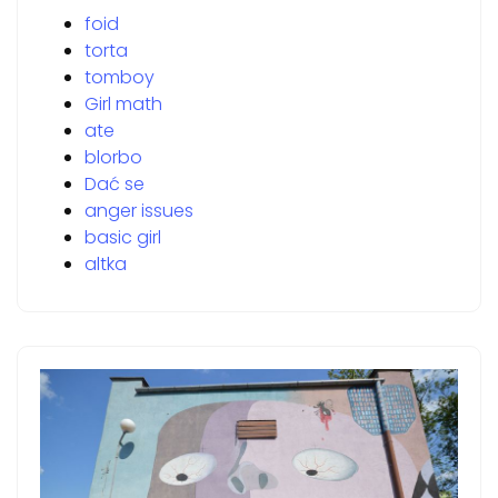
foid
torta
tomboy
Girl math
ate
blorbo
Dać se
anger issues
basic girl
altka