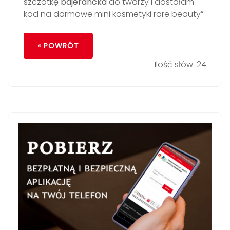
szczotkę
bajerancka
do twarzy i dostałam
kod na darmowe mini kosmetyki rare beauty”
« POWRÓT
Ilość słów: 24