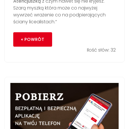
Atencjuszką
z czym nawet się nie kryjesz.
Szarą myszką która może co najwyżej
wywrzeć wrażenie co na podpierających
ściany licealistach.”
« POWRÓT
Ilość słów: 32