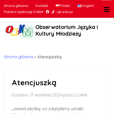
Strona główna
Kontakt
Polski
English
Nasz profil na Facebook
Nasz profil na tiktok
Pobierz aplikację OJiKM
ujk.edu.pl
Obserwatorium Języka i
Kultury Młodzieży
Strona główna
»
Atencjuszką
Atencjuszką
Dodano: 17 września 2024 przez OJiKM
„Jesteś idiotką, co zdążyliśmy ustalić.