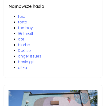
Najnowsze hasła
foid
torta
tomboy
Girl math
ate
blorbo
Dać se
anger issues
basic girl
altka