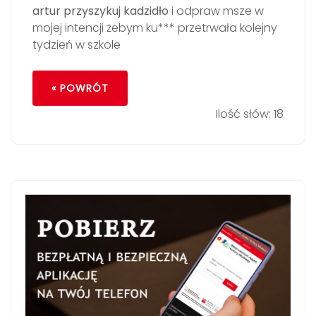
artur przyszykuj kadzidło
i odpraw msze w
mojej intencji żebym ku*** przetrwała kolejny
tydzień w szkole
« POWRÓT
Ilość słów: 18