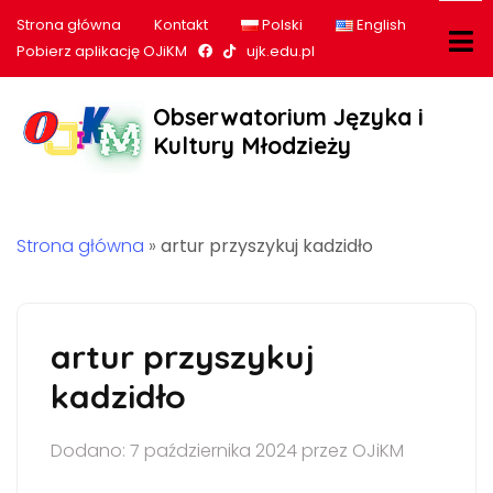
Strona główna
Kontakt
Polski
English
Nasz profil na Facebook
Nasz profil na tiktok
Pobierz aplikację OJiKM
ujk.edu.pl
Obserwatorium Języka i
Kultury Młodzieży
Strona główna
»
artur przyszykuj kadzidło
artur przyszykuj
kadzidło
Dodano: 7 października 2024 przez OJiKM