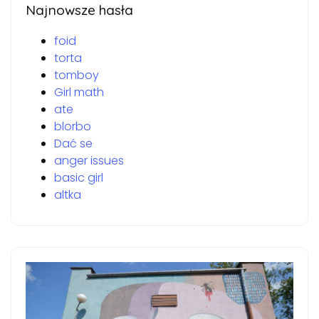
Najnowsze hasła
foid
torta
tomboy
Girl math
ate
blorbo
Dać se
anger issues
basic girl
altka