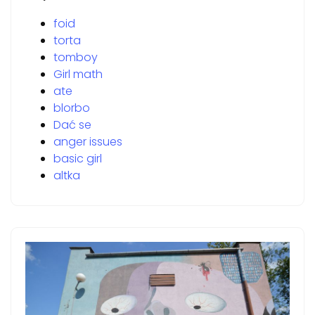
foid
torta
tomboy
Girl math
ate
blorbo
Dać se
anger issues
basic girl
altka