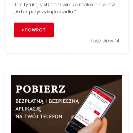
Jaki tytuł gry xD nom wim że roblox ale wiesz
„Artur przyszykuj kadzidło ”
« POWRÓT
Ilość słów: 14