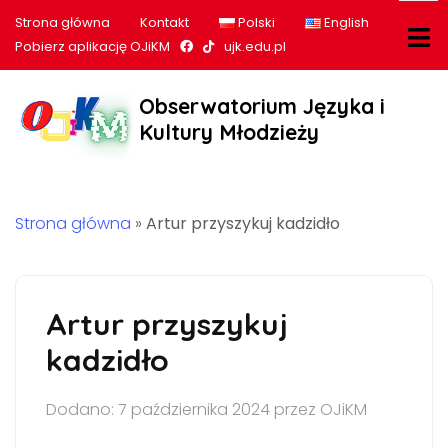
Strona główna
Kontakt
Polski
English
Nasz profil na Facebook
Nasz profil na tiktok
Pobierz aplikację OJiKM
ujk.edu.pl
Obserwatorium Języka i
Kultury Młodzieży
Strona główna
»
Artur przyszykuj kadzidło
Artur przyszykuj
kadzidło
Dodano: 7 października 2024 przez OJiKM