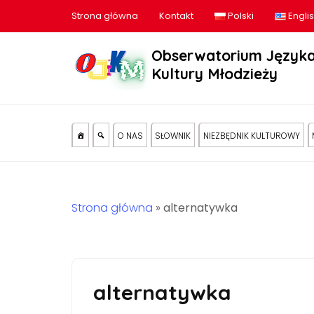
Strona główna
Kontakt
Polski
Engli
Obserwatorium Języka
Kultury Młodzieży
O NAS
SŁOWNIK
NIEZBĘDNIK KULTUROWY
Strona główna
»
alternatywka
alternatywka