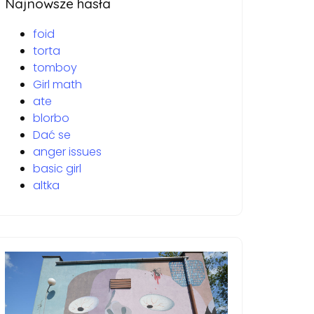
Najnowsze hasła
foid
torta
tomboy
Girl math
ate
blorbo
Dać se
anger issues
basic girl
altka