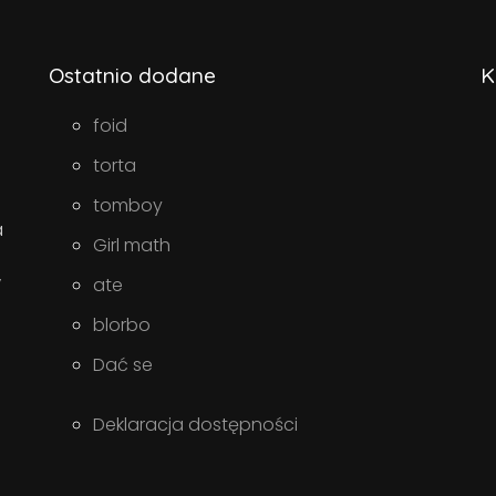
Ostatnio dodane
K
foid
torta
tomboy
a
Girl math
w
ate
blorbo
Dać se
Deklaracja dostępności