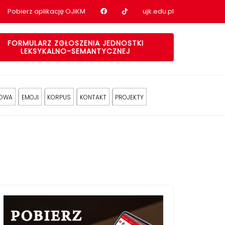
Nasz profil na Facebook
Nasz profil na tiktok
Pobierz aplikację OJiKM
ujk.edu.pl
FORMULARZ ZGŁOSZENIA JEDNOSTKI
LEKSYKALNO-SEMANTYCZNEJ
KOWA
EMOJI
KORPUS
KONTAKT
PROJEKTY