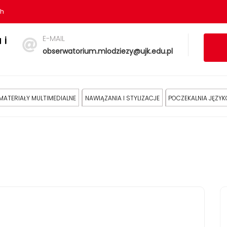
sh
E-MAIL
 i
obserwatorium.mlodziezy@ujk.edu.pl
MATERIAŁY MULTIMEDIALNE
NAWIĄZANIA I STYLIZACJE
POCZEKALNIA JĘZY