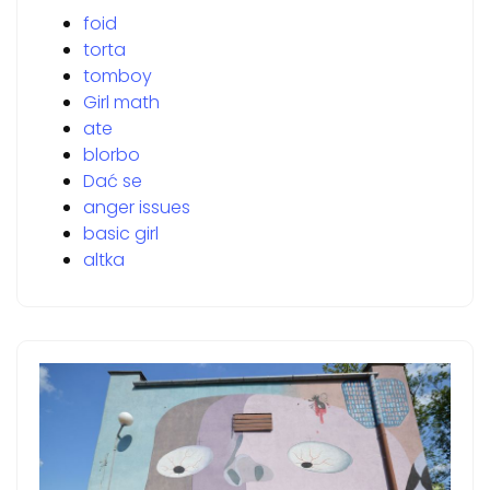
foid
torta
tomboy
Girl math
ate
blorbo
Dać se
anger issues
basic girl
altka