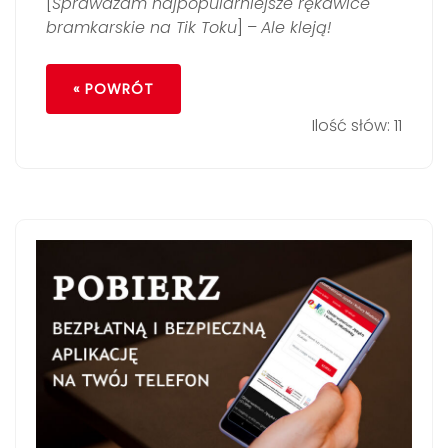
[
Sprawdzam najpopularniejsze rękawice
bramkarskie na Tik Toku
] –
Ale kleją!
« POWRÓT
Ilość słów: 11