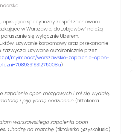
enderska
), opisujące specyficzny zespół zachowań i
zkające w Warszawie; do „objawów” należą
, poruszanie się wyłącznie Uberem,
któw, używanie korpomowy oraz przekonanie
nie zazwyczaj używane autoironicznie przez
bez.pl/myimpact/warszawskie-zapalenie-opon-
liczni-7089331531275008a
)
ie zapalenie opon mózgowych i mi się wydaje,
tchę i piję yerbę codziennie
(tiktokerka
stałam warszawskiego zapalenia opon
tes. Chodzę na matchę
(tiktokerka @zyskolusia)