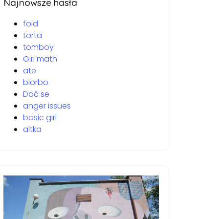
Najnowsze hasła
foid
torta
tomboy
Girl math
ate
blorbo
Dać se
anger issues
basic girl
altka