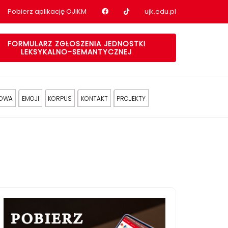
Nasz profil na Facebook
Nasz profil na tiktok
Pobierz aplikację OJiKM
ujk.edu.pl
FORMULARZ ZGŁOSZENIA JEDNOSTKI
LEKSYKALNO-SEMANTYCZNEJ
KOWA
EMOJI
KORPUS
KONTAKT
PROJEKTY