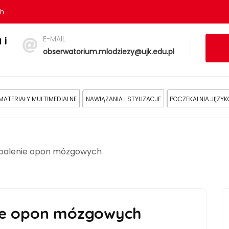
sh
E-MAIL
 i
obserwatorium.mlodziezy@ujk.edu.pl
MATERIAŁY MULTIMEDIALNE
NAWIĄZANIA I STYLIZACJE
POCZEKALNIA JĘZY
apalenie opon mózgowych
ie opon mózgowych