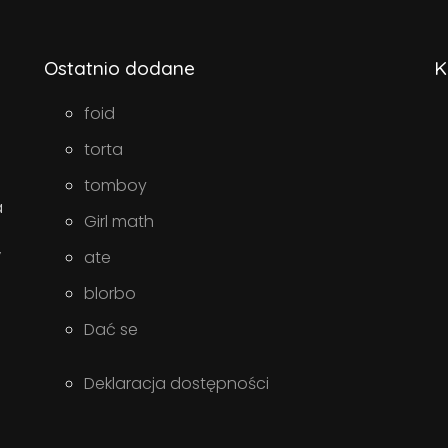
Ostatnio dodane
K
foid
torta
tomboy
a
Girl math
w
ate
blorbo
Dać se
Deklaracja dostępności