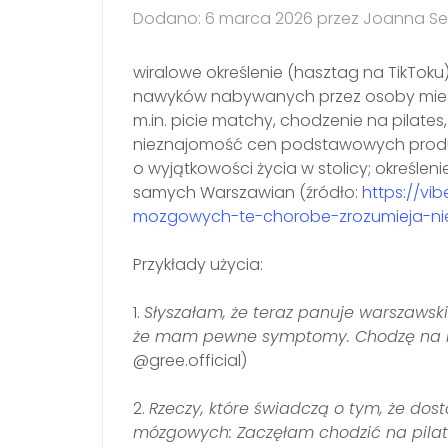
Dodano: 6 marca 2026 przez Joanna S
wiralowe określenie (hasztag na TikToku
nawyków nabywanych przez osoby mies
m.in. picie matchy, chodzenie na pilates
nieznajomość cen podstawowych produ
o wyjątkowości życia w stolicy; określe
samych Warszawian (źródło:
https://vi
mozgowych-te-chorobe-zrozumieja-nie
Przykłady użycia:
1.
Słyszałam, że teraz panuje warszawsk
że mam pewne symptomy. Chodzę na ma
@gree.official)
2.
Rzeczy, które świadczą o tym, że do
mózgowych: Zaczęłam chodzić na pila