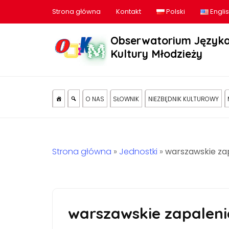
Strona główna
Kontakt
Polski
Engli
Obserwatorium Języka
Kultury Młodzieży
O NAS
SŁOWNIK
NIEZBĘDNIK KULTUROWY
Strona główna
»
Jednostki
»
warszawskie z
warszawskie zapalen