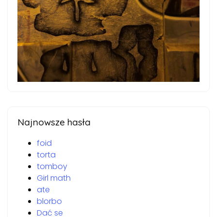
Najnowsze hasła
foid
torta
tomboy
Girl math
ate
blorbo
Dać se