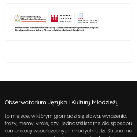
Obserwatorium Języka i Kultury Młodzieży
to miejsce, w którym gromadzi się słowa, wyrażenia,
frazy, memy, virale, czyli jednostki istotne dla sposobu
komunikacji współczesnych młodych ludzi. Strona ma