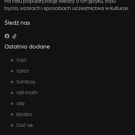
na celu popularyzację wiedzy o ich języku, stylu
bycia, wzorach i sposobach uczestnictwa w kulturze.
Śledź nas
Ostatnio dodane
foid
torta
tomboy
Girl math
ate
blorbo
Dać se