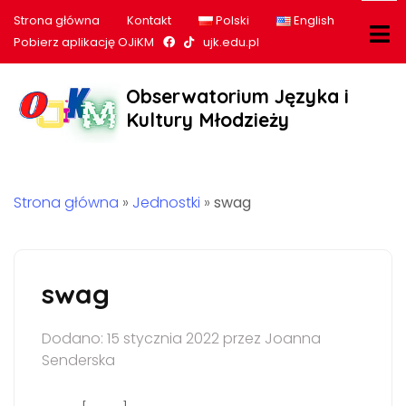
Strona główna
Kontakt
Polski
English
Nasz profil na Facebook
Nasz profil na tiktok
Pobierz aplikację OJiKM
ujk.edu.pl
Obserwatorium Języka i
Kultury Młodzieży
Strona główna
»
Jednostki
»
swag
swag
Dodano: 15 stycznia 2022 przez Joanna
Senderska