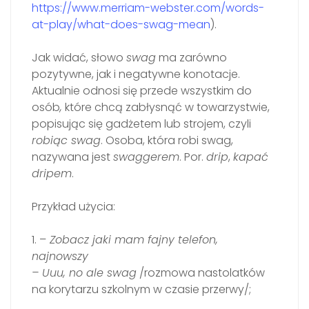
https://www.merriam-webster.com/words-
at-play/what-does-swag-mean
).
Jak widać, słowo
swag
ma zarówno
pozytywne, jak i negatywne konotacje.
Aktualnie odnosi się przede wszystkim do
osób
,
które chcą zabłysnąć w towarzystwie,
popisując się gadżetem lub strojem, czyli
robiąc swag
. Osoba, która robi swag,
nazywana jest
swaggerem
. Por.
drip
,
kapać
dripem
.
Przykład użycia:
1. –
Zobacz jaki mam fajny telefon,
najnowszy
– Uuu, no ale swag
/rozmowa nastolatków
na korytarzu szkolnym w czasie przerwy/;