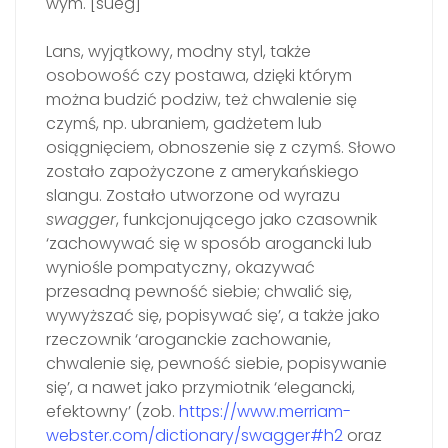
wym. [sueg]
Lans, wyjątkowy, modny styl, także
osobowość czy postawa, dzięki którym
można budzić podziw, też chwalenie się
czymś, np. ubraniem, gadżetem lub
osiągnięciem, obnoszenie się z czymś. Słowo
zostało zapożyczone z amerykańskiego
slangu. Zostało utworzone od wyrazu
swagger
, funkcjonującego jako czasownik
‘zachowywać się w sposób arogancki lub
wyniośle pompatyczny, okazywać
przesadną pewność siebie; chwalić się,
wywyższać się, popisywać się’, a także jako
rzeczownik ‘aroganckie zachowanie,
chwalenie się, pewność siebie, popisywanie
się’, a nawet jako przymiotnik ‘elegancki,
efektowny’ (zob.
https://www.merriam-
webster.com/dictionary/swagger#h2
oraz