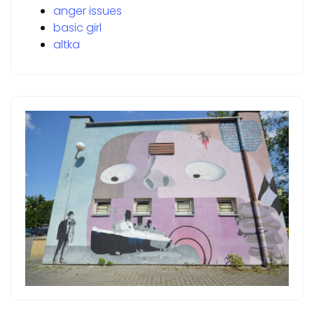
anger issues
basic girl
altka