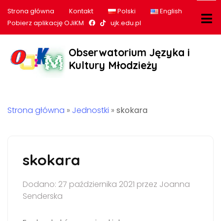
Strona główna
Kontakt
Polski
English
Nasz profil na Facebook
Nasz profil na tiktok
Pobierz aplikację OJiKM
ujk.edu.pl
Obserwatorium Języka i
Kultury Młodzieży
Strona główna
»
Jednostki
»
skokara
skokara
Dodano: 27 października 2021 przez Joanna
Senderska