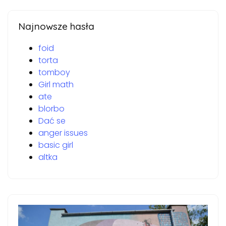
Najnowsze hasła
foid
torta
tomboy
Girl math
ate
blorbo
Dać se
anger issues
basic girl
altka