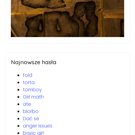
Najnowsze hasła
foid
torta
tomboy
Girl math
ate
blorbo
Dać se
anger issues
basic girl