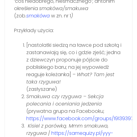
‘coś niedobrego, niesmacznego’; antonim
określenia
smakówa/smakuwa
(zob.
smakówa
w zn. nr 1
)
Przykłady użycia:
[nastolatki siedzą na ławce pod szkołą i
zastanawiają się, co i gdzie zjeść; jedna
z dziewczyn proponuje pójście do
pobliskiego baru; na jej wypowiedź
reaguje koleżanka] –
What? Tam jest
taka rzyguwa!
(zasłyszane)
Smakuwa czy rzyguwa – Sekcja
polecania i oceniania jedzenia
(prywatna grupa na Facebooku;
https://www.facebook.com/groups/19139397
Kisiel z parówką. Mmm smakuwa,
rzyguwa
/
https://samequizy.pl/yyy-