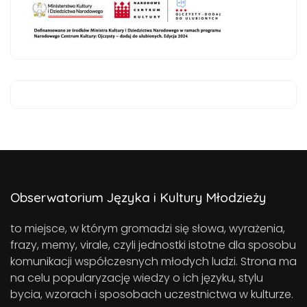
Obserwatorium Języka i Kultury Młodzieży
to miejsce, w którym gromadzi się słowa, wyrażenia,
frazy, memy, virale, czyli jednostki istotne dla sposobu
komunikacji współczesnych młodych ludzi. Strona ma
na celu popularyzację wiedzy o ich języku, stylu
bycia, wzorach i sposobach uczestnictwa w kulturze.