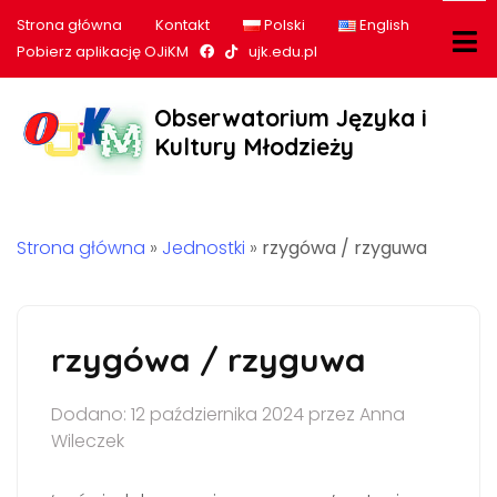
Strona główna
Kontakt
Polski
English
Nasz profil na Facebook
Nasz profil na tiktok
Pobierz aplikację OJiKM
ujk.edu.pl
Obserwatorium Języka i
Kultury Młodzieży
Strona główna
»
Jednostki
»
rzygówa / rzyguwa
rzygówa / rzyguwa
Dodano: 12 października 2024 przez Anna
Wileczek