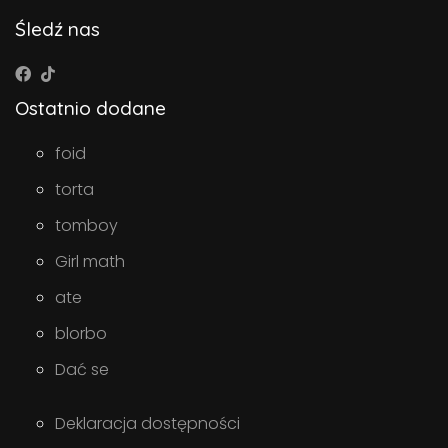
Śledź nas
Ostatnio dodane
foid
torta
tomboy
Girl math
ate
blorbo
Dać se
Deklaracja dostępności