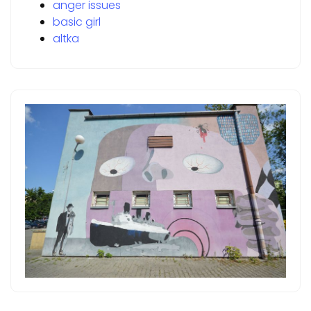
anger issues
basic girl
altka