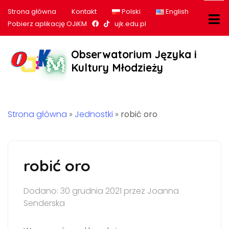
Strona główna
Kontakt
Polski
English
Nasz profil na Facebook
Nasz profil na tiktok
Pobierz aplikację OJiKM
ujk.edu.pl
Obserwatorium Języka i
Kultury Młodzieży
Strona główna
»
Jednostki
»
robić oro
robić oro
Dodano: 30 grudnia 2021 przez Joanna
Senderska