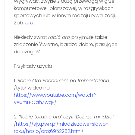
Wygrywać, zwykle z dużą przewagą w grze
komputerowej, planszowej, w rozgrywkach
sportowych lub w innym rodzaju rywalizacji.
Zob.
oro
.
Niekiedy zwrot
robić oro
przyjmuje także
znaczenie 'świetne, bardzo dobre, pasujące
do czegoś’.
Przykłady użycia
1.
Robię Oro Phoenixem na Immortalach
/tytuł wideo na
https://www.youtube.com/watch?
v=JmLPQahZwqE
/
2.
’Robię totalne oro’ czyli ‘Dobrze mi idzie’
/
https://sjp.pwn.pl/mlodziezowe-slowo-
roku/haslo/oro;6952282.html
/