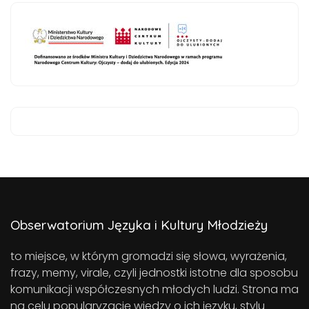
Obserwatorium Języka i Kultury Młodzieży
to miejsce, w którym gromadzi się słowa, wyrażenia,
frazy, memy, virale, czyli jednostki istotne dla sposobu
komunikacji współczesnych młodych ludzi. Strona ma
na celu popularyzację wiedzy o ich języku, stylu