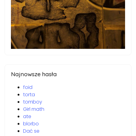
Najnowsze hasła
foid
torta
tomboy
Girl math
ate
blorbo
Dać se