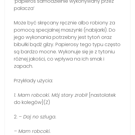
’papieros samodzielnie wykonywany przez
palacza’
Może być skręcany ręcznie albo robiony za
pomocą specjalnej maszynki (nabijarki). Do
jego wykonania potrzebny jest tytoń oraz
bibułki bądź gilzy. Papierosy tego typu często
są bardzo mocne. Wykonuje się je z tytoniu
różnej jakości, co wpływa na ich smak i
zapach.
Przykłady użycia:
1. Mam robcoki. Mój stary zrobił
[nastolatek
do kolegów](Z)
2.
– Daj no szluga.
– Mam robcoki.