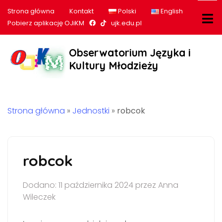
Strona główna
Kontakt
Polski
English
Nasz profil na Facebook
Nasz profil na tiktok
Pobierz aplikację OJiKM
ujk.edu.pl
Obserwatorium Języka i
Kultury Młodzieży
Strona główna
»
Jednostki
»
robcok
robcok
Dodano: 11 października 2024 przez Anna
Wileczek