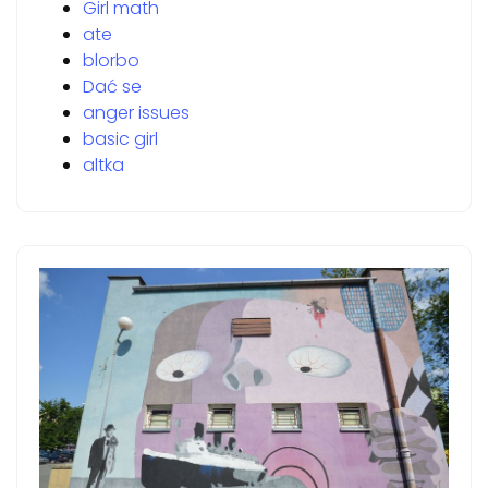
Girl math
ate
blorbo
Dać se
anger issues
basic girl
altka