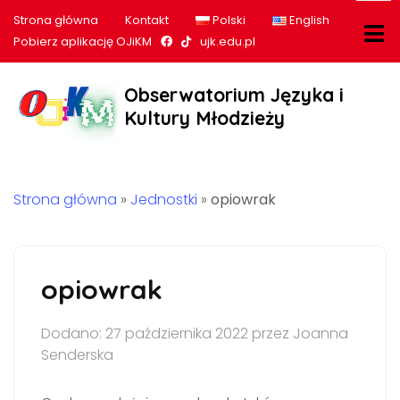
Strona główna
Kontakt
Polski
English
Nasz profil na Facebook
Nasz profil na tiktok
Pobierz aplikację OJiKM
ujk.edu.pl
Obserwatorium Języka i
Kultury Młodzieży
Strona główna
»
Jednostki
»
opiowrak
opiowrak
Dodano: 27 października 2022 przez Joanna
Senderska