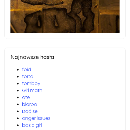
Najnowsze hasła
foid
torta
tomboy
Girl math
ate
blorbo
Dać se
anger issues
basic girl