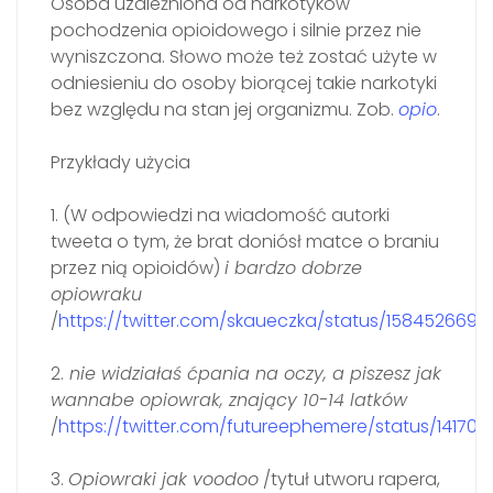
Osoba uzależniona od narkotyków
pochodzenia opioidowego i silnie przez nie
wyniszczona. Słowo może też zostać użyte w
odniesieniu do osoby biorącej takie narkotyki
bez względu na stan jej organizmu. Zob.
opio
.
Przykłady użycia
1. (W odpowiedzi na wiadomość autorki
tweeta o tym, że brat doniósł matce o braniu
przez nią opioidów)
i bardzo dobrze
opiowraku
/
https://twitter.com/skaueczka/status/158452669
2.
nie widziałaś ćpania na oczy, a piszesz jak
wannabe opiowrak, znający 10-14 latków
/
https://twitter.com/futureephemere/status/1417
3.
Opiowraki jak voodoo
/tytuł utworu rapera,