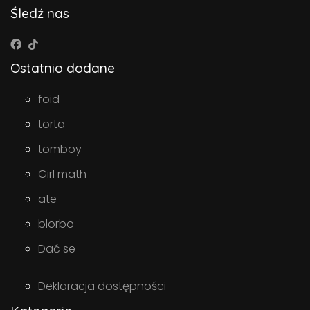
Śledź nas
Ostatnio dodane
foid
torta
tomboy
Girl math
ate
blorbo
Dać se
Deklaracja dostępności