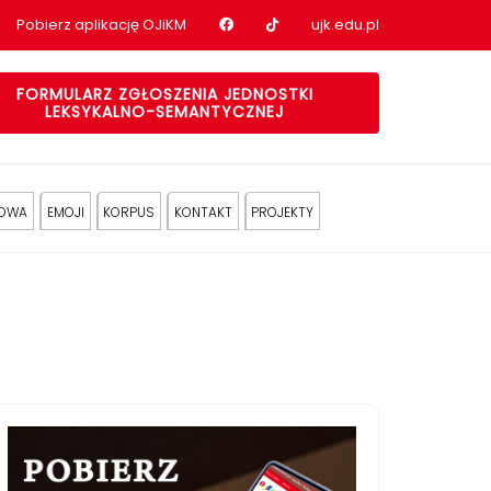
Nasz profil na Facebook
Nasz profil na tiktok
Pobierz aplikację OJiKM
ujk.edu.pl
FORMULARZ ZGŁOSZENIA JEDNOSTKI
LEKSYKALNO-SEMANTYCZNEJ
KOWA
EMOJI
KORPUS
KONTAKT
PROJEKTY