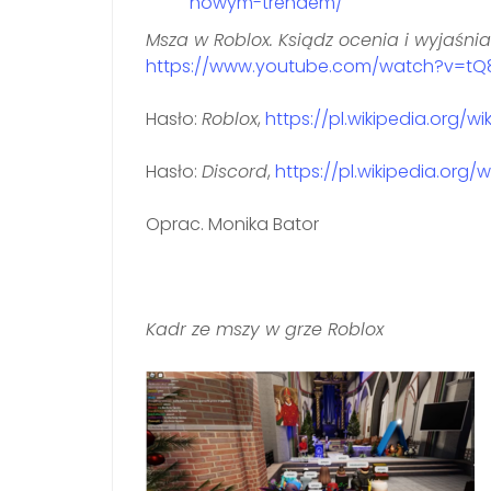
nowym-trendem/
Msza w Roblox. Ksiądz ocenia i wyjaśn
https://www.youtube.com/watch?v=tQ
Hasło:
Roblox
,
https://pl.wikipedia.org/wi
Hasło:
Discord
,
https://pl.wikipedia.org/w
Oprac. Monika Bator
Kadr ze mszy w grze Roblox