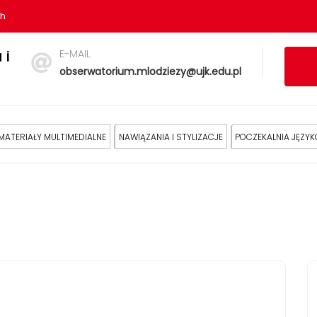
sh
E-MAIL
 i
obserwatorium.mlodziezy@ujk.edu.pl
MATERIAŁY MULTIMEDIALNE
NAWIĄZANIA I STYLIZACJE
POCZEKALNIA JĘZY