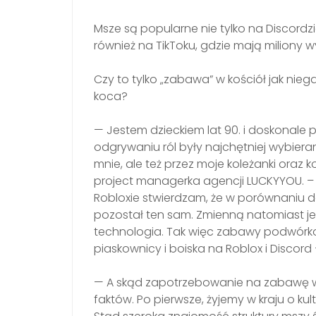
Msze są popularne nie tylko na Discordz
również na TikToku, gdzie mają miliony w
Czy to tylko „zabawa” w kościół jak nie
koca?
— Jestem dzieckiem lat 90. i doskonal
odgrywaniu ról były najchętniej wybier
mnie, ale też przez moje koleżanki oraz
project managerka agencji LUCKYYOU. – 
Robloxie stwierdzam, że w porównaniu 
pozostał ten sam. Zmienną natomiast j
technologia. Tak więc zabawy podwórkowe
piaskownicy i boiska na Roblox i Discord
— A skąd zapotrzebowanie na zabawę w
faktów. Po pierwsze, żyjemy w kraju o kul