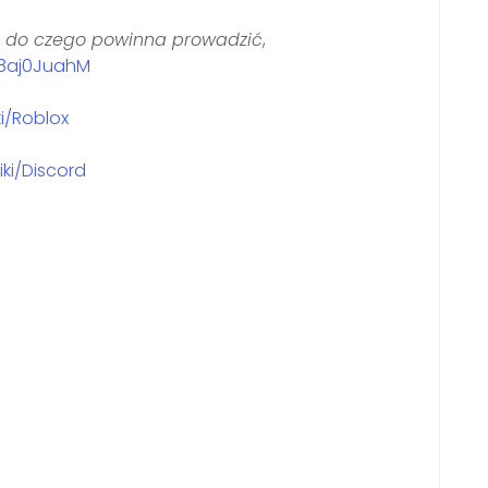
ia do czego powinna prowadzić
,
8aj0JuahM
ki/Roblox
iki/Discord