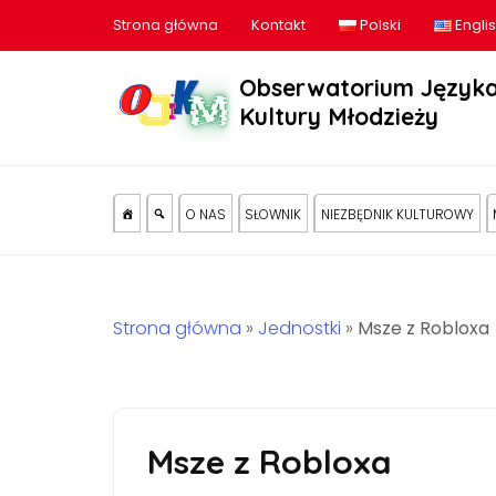
Strona główna
Kontakt
Polski
Engli
Obserwatorium Języka
Kultury Młodzieży
O NAS
SŁOWNIK
NIEZBĘDNIK KULTUROWY
Strona główna
»
Jednostki
»
Msze z Robloxa
Msze z Robloxa