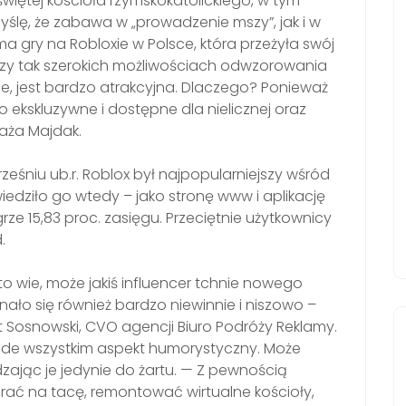
więtej kościoła rzymskokatolickiego, w tym
yślę, że zabawa w „prowadzenie mszy”, jak i w
a gry na Robloxie w Polsce, która przeżyła swój
rzy tak szerokich możliwościach odwzorowania
se, jest bardzo atrakcyjna. Dlaczego? Ponieważ
 ekskluzywne i dostępne dla nielicznej oraz
aża Majdak.
eśniu ub.r. Roblox był najpopularniejszy wśród
iedziło go wtedy – jako stronę www i aplikację
rze 15,83 proc. zasięgu. Przeciętnie użytkownicy
.
 wie, może jakiś influencer tchnie nowego
ało się również bardzo niewinnie i niszowo –
t Sosnowski, CVO agencji Biuro Podróży Reklamy.
ede wszystkim aspekt humorystyczny. Może
zając je jedynie do żartu. — Z pewnością
rać na tacę, remontować wirtualne kościoły,