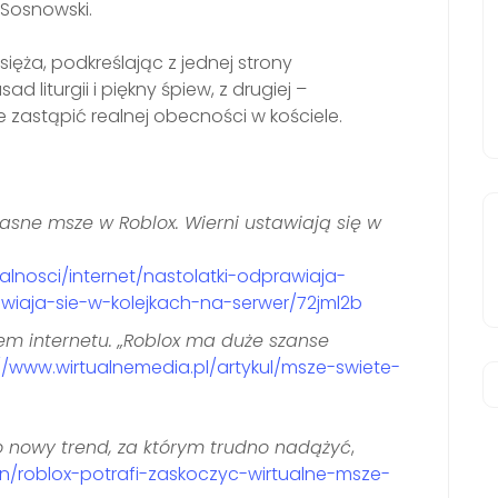
 Sosnowski.
ięża, podkreślając z jednej strony
 liturgii i piękny śpiew, z drugiej –
 zastąpić realnej obecności w kościele.
asne msze w Roblox. Wierni ustawiają się w
alnosci/internet/nastolatki-odprawiaja-
wiaja-sie-w-kolejkach-na-serwer/72jml2b
tem internetu. „Roblox ma duże szanse
//www.wirtualnemedia.pl/artykul/msze-swiete-
o nowy trend, za którym trudno nadążyć
,
wn/roblox-potrafi-zaskoczyc-wirtualne-msze-