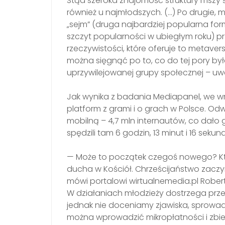
Stąd szeroka znajomość struktury mszy ś
również u najmłodszych. (…) Po drugie, m
„sejm” (druga najbardziej popularna form
szczyt popularności w ubiegłym roku) p
rzeczywistości, które oferuje to metaver
można sięgnąć po to, co do tej pory było
uprzywilejowanej grupy społecznej – uw
Jak wynika z badania Mediapanel, we wrz
platform z grami i o grach w Polsce. Odw
mobilną – 4,7 mln internautów, co dało g
spędzili tam 6 godzin, 13 minut i 16 sekund
— Może to początek czegoś nowego? Kto
ducha w Kościół. Chrześcijaństwo zaczyn
mówi portalowi wirtualnemedia.pl Rober
W działaniach młodzieży dostrzega prz
jednak nie doceniamy zjawiska, sprowad
można wprowadzić mikropłatności i zbie