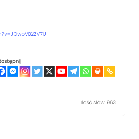
ch?v=JQwoVB2ZV7U
ostępnij
Ilość słów: 963