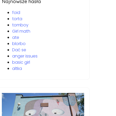
Najnowsze hasła
foid
torta
tomboy
Girl math
ate
blorbo
Dać se
anger issues
basic girl
altka