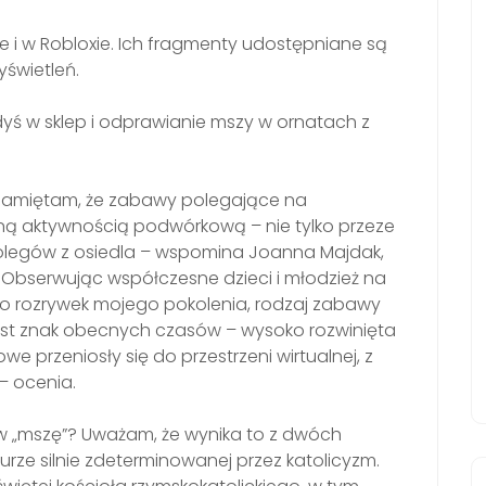
ie i w Robloxie. Ich fragmenty udostępniane są
yświetleń.
gdyś w sklep i odprawianie mszy w ornatach z
e pamiętam, że zabawy polegające na
aną aktywnością podwórkową – nie tylko przeze
 kolegów z osiedla – wspomina Joanna Majdak,
Obserwując współczesne dzieci i młodzież na
do rozrywek mojego pokolenia, rodzaj zabawy
est znak obecnych czasów – wysoko rozwinięta
 przeniosły się do przestrzeni wirtualnej, z
 – ocenia.
 „mszę”? Uważam, że wynika to z dwóch
turze silnie zdeterminowanej przez katolicyzm.