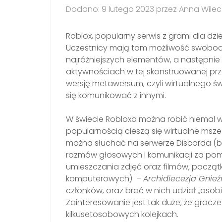
Dodano: 9 lutego 2023 przez Anna Wilec
Roblox, popularny serwis z grami dla dzi
Uczestnicy mają tam możliwość swobodn
najróżniejszych elementów, a następnie
aktywnościach w tej skonstruowanej prz
wersję metawersum, czyli wirtualnego
się komunikować z innymi.
W świecie Robloxa można robić niemal w
popularnością cieszą się wirtualne msz
można słuchać na serwerze Discorda (b
rozmów głosowych i komunikacji za po
umieszczania zdjęć oraz filmów, począ
komputerowych) –
Archidiecezja Gnie
członków, oraz brać w nich udział „osobi
Zainteresowanie jest tak duże, że grac
kilkusetosobowych kolejkach.