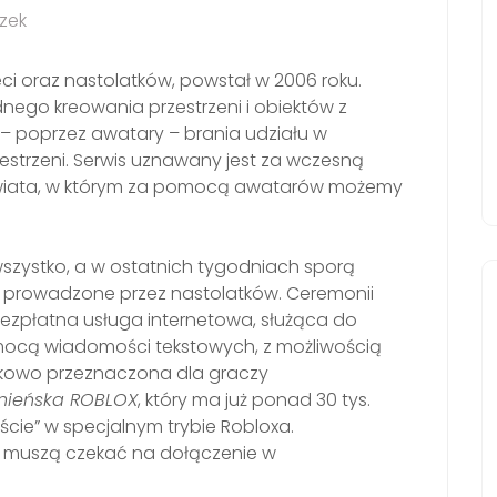
zek
eci oraz nastolatków, powstał w 2006 roku.
ego kreowania przestrzeni i obiektów z
 – poprzez awatary – brania udziału w
estrzeni. Serwis uznawany jest za wczesną
 świata, w którym za pomocą awatarów możemy
szystko, a w ostatnich tygodniach sporą
e prowadzone przez nastolatków. Ceremonii
ezpłatna usługa internetowa, służąca do
mocą wiadomości tekstowych, z możliwością
tkowo przeznaczona dla graczy
źnieńska ROBLOX
, który ma już ponad 30 tys.
ście” w specjalnym trybie Robloxa.
ze muszą czekać na dołączenie w