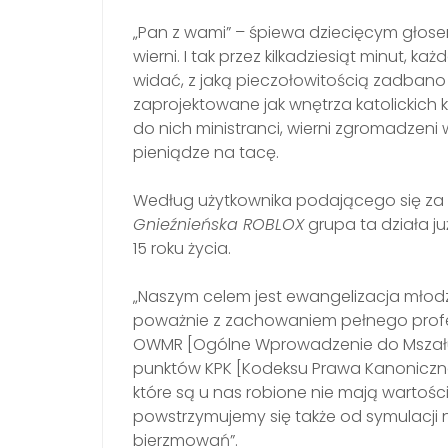
„Pan z wami” – śpiewa dziecięcym głose
wierni. I tak przez kilkadziesiąt minut, ka
widać, z jaką pieczołowitością zadbano 
zaprojektowane jak wnętrza katolickich 
do nich ministranci, wierni zgromadzeni
pieniądze na tacę.
Według użytkownika podającego się za 
Gnieźnieńska ROBLOX
grupa ta działa ju
15 roku życia.
„Naszym celem jest ewangelizacja młodzi
poważnie z zachowaniem pełnego profesj
OWMR [Ogólne Wprowadzenie do Mszału R
punktów KPK [Kodeksu Prawa Kanoniczne
które są u nas robione nie mają wartości
powstrzymujemy się także od symulacji n
bierzmowań”.