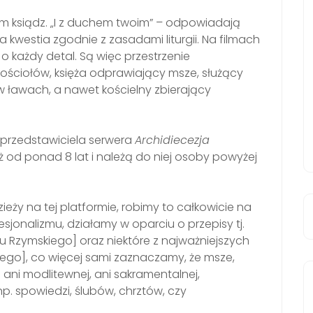
m ksiądz. „I z duchem twoim” – odpowiadają
żda kwestia zgodnie z zasadami liturgii. Na filmach
o każdy detal. Są więc przestrzenie
kościołów, księża odprawiający msze, służący
 w ławach, a nawet kościelny zbierający
przedstawiciela serwera
Archidiecezja
ż od ponad 8 lat i należą do niej osoby powyżej
eży na tej platformie, robimy to całkowicie na
onalizmu, działamy w oparciu o przepisy tj.
zymskiego] oraz niektóre z najważniejszych
go], co więcej sami zaznaczamy, że msze,
 ani modlitewnej, ani sakramentalnej,
p. spowiedzi, ślubów, chrztów, czy