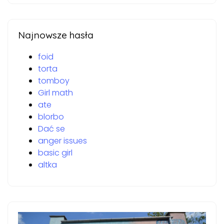
Najnowsze hasła
foid
torta
tomboy
Girl math
ate
blorbo
Dać se
anger issues
basic girl
altka