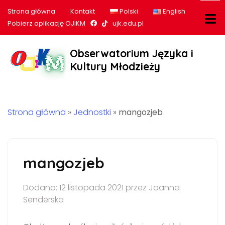
Strona główna
Kontakt
Polski
English
Nasz profil na Facebook
Nasz profil na tiktok
Pobierz aplikację OJiKM
ujk.edu.pl
Obserwatorium Języka i
Kultury Młodzieży
Strona główna
»
Jednostki
»
mangozjeb
mangozjeb
Dodano: 12 listopada 2021 przez Joanna
Senderska