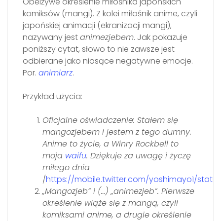
Obelżywe określenie miłośnika japońskich
komiksów (mangi). Z kolei miłośnik anime, czyli
japońskiej animacji (ekranizacji mangi),
nazywany jest
animezjebem
. Jak pokazuje
poniższy cytat, słowo to nie zawsze jest
odbierane jako niosące negatywne emocje.
Por.
animiarz
.
Przykład użycia:
Oficjalne oświadczenie: Stałem się
mangozjebem i jestem z tego dumny.
Anime to życie, a Winry Rockbell to
moja
waifu
. Dziękuje za uwagę i życzę
miłego dnia
/
https://mobile.twitter.com/yoshimayo1/statu
„Mangozjeb” i (…) „animezjeb”. Pierwsze
określenie wiąże się z mangą, czyli
komiksami anime, a drugie określenie