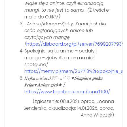
wiąże się z anime, czyli ekranizacją
mangi, to nie jest to samo. (
Z treści e-
maila do OJiKM
)
Anime/Manga-Zjeby. Kanał jest dla
osób oglądających anime lub
czytających mangę
/
https://disboard.org/pl/server/769920779353
Spokojnie, są tu anime – pedały i
mango – zjeby Ale mam na nich
shotguna/
https://memy.pl/mem/257713%2FSpokojnie_
𝐻𝑒𝑗𝑘𝑎 𝑚𝑖𝑠𝑖𝑎𝑐𝑧𝑘𝑖♡´･ᴗ･`
♡ ♥︎𝑺𝒊𝒎𝒑𝒊𝒂𝒓𝒂 𝒑𝒕𝒂𝒌𝒂
𝒌𝒆𝒊𝒈𝒐♥︎𝑨𝒏𝒊𝒎𝒆 𝒛𝒋𝒆𝒃★ /
https://www.facebook.com/LunaTt00/
(zgłoszenie: 08.11.2021, oprac. Joanna
Senderska, aktualizacja: 14.01.2025, oprac.
Anna Wileczek)