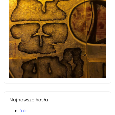
Najnowsze hasła
foid