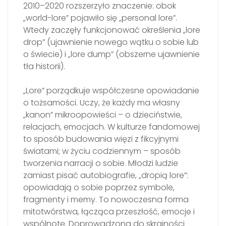
2010–2020 rozszerzyło znaczenie: obok
„world-lore” pojawiło się „personal lore”.
Wtedy zaczęły funkcjonować określenia „lore
drop” (ujawnienie nowego wątku o sobie lub
o świecie) i „lore dump” (obszerne ujawnienie
tła historii).
„Lore” porządkuje współczesne opowiadanie
o tożsamości. Uczy, że każdy ma własny
„kanon” mikroopowieści – o dzieciństwie,
relacjach, emocjach. W kulturze fandomowej
to sposób budowania więzi z fikcyjnymi
światami; w życiu codziennym – sposób
tworzenia narracji o sobie. Młodzi ludzie
zamiast pisać autobiografie, „dropią lore”:
opowiadają o sobie poprzez symbole,
fragmenty i memy. To nowoczesna forma
mitotwórstwa, łącząca przeszłość, emocje i
wspólnotę. Doprowadzona do skrajności