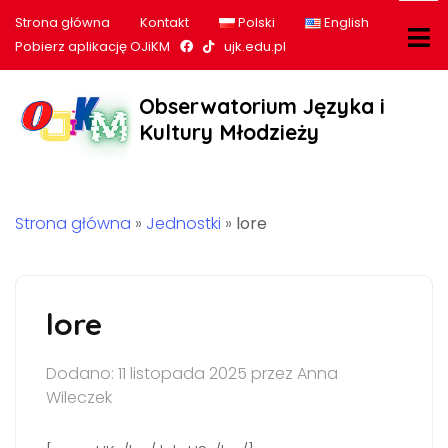
Strona główna
Kontakt
Polski
English
Nasz profil na Facebook
Nasz profil na tiktok
Pobierz aplikację OJiKM
ujk.edu.pl
Obserwatorium Języka i
Kultury Młodzieży
Strona główna
»
Jednostki
»
lore
lore
Dodano: 11 listopada 2025 przez Anna
Wileczek