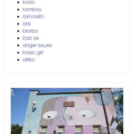
torta
tomboy
Girl math
ate
blorbo
Dać se
anger issues
basic girl
altka