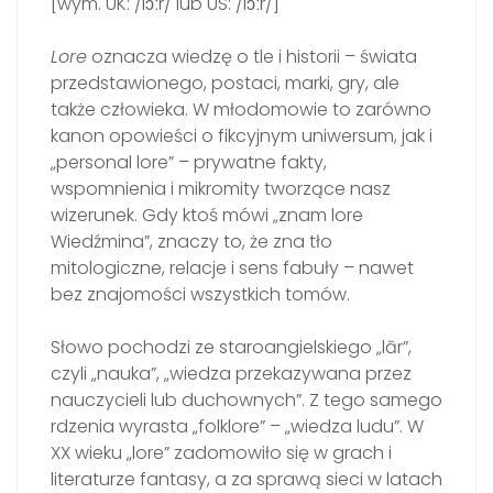
[wym. UK:
/
lɔː
r
/ lub US: /
lɔːr
/]
Lore
oznacza wiedzę o tle i historii – świata
przedstawionego, postaci, marki, gry, ale
także człowieka. W młodomowie to zarówno
kanon opowieści o fikcyjnym uniwersum, jak i
„personal lore” – prywatne fakty,
wspomnienia i mikromity tworzące nasz
wizerunek. Gdy ktoś mówi „znam lore
Wiedźmina”, znaczy to, że zna tło
mitologiczne, relacje i sens fabuły – nawet
bez znajomości wszystkich tomów.
Słowo pochodzi ze staroangielskiego „lār”,
czyli „nauka”, „wiedza przekazywana przez
nauczycieli lub duchownych”. Z tego samego
rdzenia wyrasta „folklore” – „wiedza ludu”. W
XX wieku „lore” zadomowiło się w grach i
literaturze fantasy, a za sprawą sieci w latach