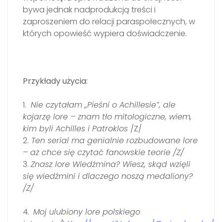
bywa jednak nadprodukcją treści i
zaproszeniem do relacji paraspołecznych, w
których opowieść wypiera doświadczenie.
Przykłady użycia:
1.
Nie czytałam „Pieśni o Achillesie”, ale
kojarzę lore – znam tło mitologiczne, wiem,
kim byli Achilles i Patroklos
/Z/
2.
Ten serial ma genialnie rozbudowane lore
– aż chce się czytać fanowskie teorie /Z/
3.
Znasz lore Wiedźmina? Wiesz, skąd wzięli
się wiedźmini i dlaczego noszą medaliony?
/Z/
4.
Moj ulubiony lore polskiego