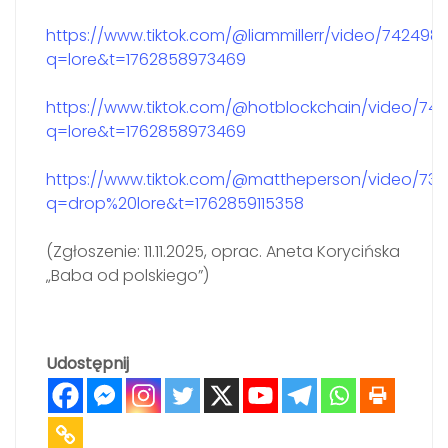
https://www.tiktok.com/@liammillerr/video/7424
q=lore&t=1762858973469
https://www.tiktok.com/@hotblockchain/video/746
q=lore&t=1762858973469
https://www.tiktok.com/@mattheperson/video/732
q=drop%20lore&t=1762859115358
(Zgłoszenie: 11.11.2025, oprac. Aneta Korycińska
„Baba od polskiego”)
Udostępnij