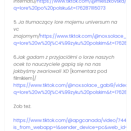
internatu/
https://www.tiktok.com/@mieszkovska/
q=lore%20po%20polsku&t=1762871115073
5.
Ja tłumaczący lore mojemu universum na
vc
znajomym/
https://www.tiktok.com/@nox.solace_g
q=lore%20w%20j%C4%99zyku%20polskim&t=176287
6.
Jak gadam z przyjaciółmi o lorze naszych
ocek to nauczyciele gapią się na nas
jakbyśmy zwariowali XD
[komentarz pod
filmikiem]/
https://www.tiktok.com/@nox.solace_gabi9/video/
q=lore%20w%20j%C4%99zyku%20polskim&t=176287
Zob też.
https://www.tiktok.com/@apgcanada/video/7442
is_from_webapp=1&sender_device=pc&web_id=7