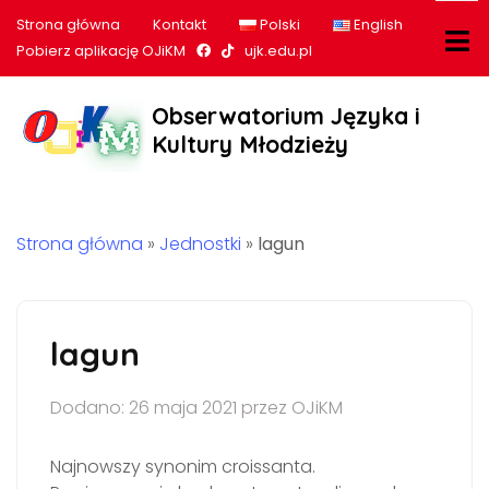
Strona główna
Kontakt
Polski
English
Nasz profil na Facebook
Nasz profil na tiktok
Pobierz aplikację OJiKM
ujk.edu.pl
Obserwatorium Języka i
Kultury Młodzieży
Strona główna
»
Jednostki
»
lagun
lagun
Dodano: 26 maja 2021 przez OJiKM
Najnowszy synonim croissanta.