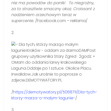
nie ma powodów do paniki
To niegroźny,
za to straszliwie smaczny okaz. Croissant z
nadzieniem orzechowym teraz w
supercenie
. /Facebook.com – reklama/
2.
/
https://demotywatory.pl/5068711/Dla-tych-
ktorzy-marza-o-malym-lagunie-
/
3.