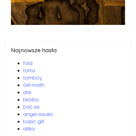
Najnowsze hasła
foid
torta
tomboy
Girl math
ate
blorbo
Dać se
anger issues
basic girl
altka