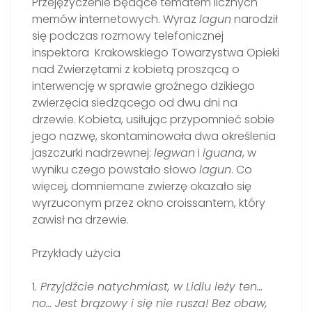
Przejęzyczenie będące tematem licznych
memów internetowych. Wyraz
lagun
narodził
się podczas rozmowy telefonicznej
inspektora Krakowskiego Towarzystwa Opieki
nad Zwierzętami z kobietą proszącą o
interwencję w sprawie groźnego dzikiego
zwierzęcia siedzącego od dwu dni na
drzewie. Kobieta, usiłując przypomnieć sobie
jego nazwę, skontaminowała dwa określenia
jaszczurki nadrzewnej:
legwan
i
iguana
, w
wyniku czego powstało słowo
lagun
. Co
więcej, domniemane zwierzę okazało się
wyrzuconym przez okno croissantem, który
zawisł na drzewie.
Przykłady użycia
1
. Przyjdźcie natychmiast, w Lidlu leży ten…
no… Jest brązowy i się nie rusza! Bez obaw,