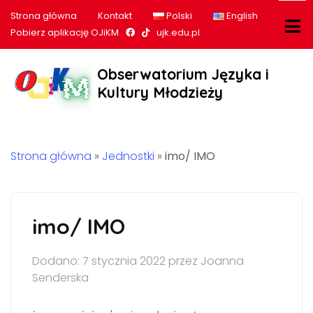
Strona główna
Kontakt
Polski
English
Nasz profil na Facebook
Nasz profil na tiktok
Pobierz aplikację OJiKM
ujk.edu.pl
Obserwatorium Języka i
Kultury Młodzieży
Strona główna
»
Jednostki
»
imo/ IMO
imo/ IMO
Dodano: 7 stycznia 2022 przez Joanna
Senderska