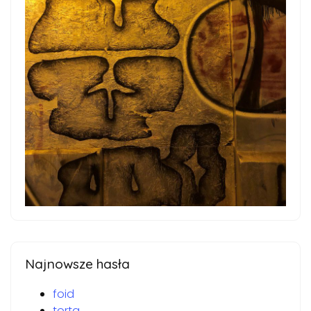
Najnowsze hasła
foid
torta