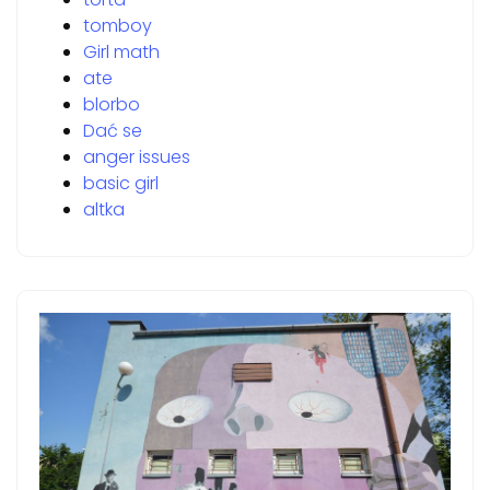
tomboy
Girl math
ate
blorbo
Dać se
anger issues
basic girl
altka