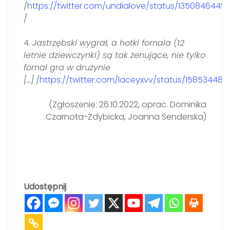
/
https://twitter.com/undialove/status/135084644
/
4.
Jastrzębski wygrał, a hotki fornala (12
letnie dziewczynki) są tak żenujące, nie tylko
fornal gra w drużynie
[…]
/
https://twitter.com/laceyxvv/status/1585344
(Zgłoszenie: 26.10.2022, oprac. Dominika
Czarnota-Zdybicka, Joanna Senderska)
Udostępnij