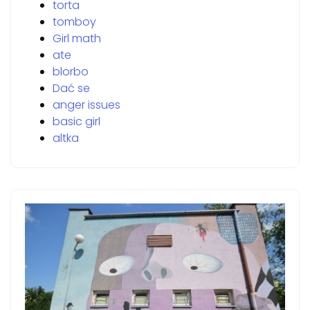
torta
tomboy
Girl math
ate
blorbo
Dać se
anger issues
basic girl
altka