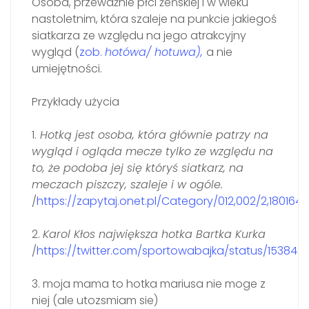
Osoba, przeważnie płci żeńskiej i w wieku
nastoletnim, która szaleje na punkcie jakiegoś
siatkarza ze względu na jego atrakcyjny
wygląd (
zob.
hotówa/ hotuwa),
a nie
umiejętności.
Przykłady użycia
1.
Hotką jest osoba, która głównie patrzy na
wygląd i ogląda mecze tylko ze względu na
to, że podoba jej się któryś siatkarz, na
meczach piszczy, szaleje i w ogóle.
/
https://zapytaj.onet.pl/Category/012,002/2,18016
2.
Karol Kłos największa hotka Bartka Kurka
/
https://twitter.com/sportowabajka/status/153844
3. moja mama to hotka mariusa nie moge z
niej (ale utozsmiam sie)