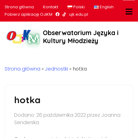
Strona główna
Kontakt
Polski
English
Nasz profil na Facebook
Nasz profil na tiktok
Pobierz aplikację OJiKM
ujk.edu.pl
Obserwatorium Języka i
Kultury Młodzieży
Strona główna
»
Jednostki
»
hotka
hotka
Dodano: 26 października 2022 przez Joanna
Senderska