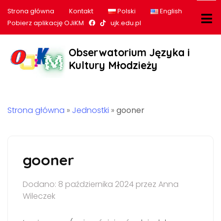
Strona główna
Kontakt
Polski
English
Nasz profil na Facebook
Nasz profil na tiktok
Pobierz aplikację OJiKM
ujk.edu.pl
Obserwatorium Języka i
Kultury Młodzieży
Strona główna
»
Jednostki
»
gooner
gooner
Dodano: 8 października 2024 przez Anna
Wileczek