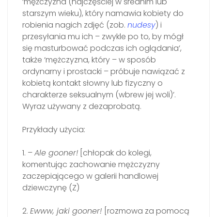
‘mężczyzna (najczęściej w średnim lub
starszym wieku), który namawia kobiety do
robienia nagich zdjęć (zob.
nudesy
) i
przesyłania mu ich – zwykle po to, by mógł
się masturbować podczas ich oglądania’,
także ‘mężczyzna, który – w sposób
ordynarny i prostacki – próbuje nawiązać z
kobietą kontakt słowny lub fizyczny o
charakterze seksualnym (wbrew jej woli)’.
Wyraz używany z dezaprobatą.
Przykłady użycia:
1. –
Ale gooner!
[chłopak do kolegi,
komentując zachowanie mężczyzny
zaczepiającego w galerii handlowej
dziewczynę (Z)
2.
Ewww, jaki gooner!
[rozmowa za pomocą