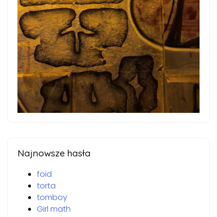
Najnowsze hasła
foid
torta
tomboy
Girl math