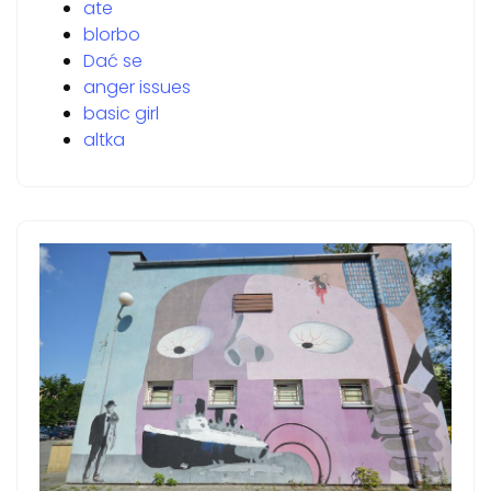
ate
blorbo
Dać se
anger issues
basic girl
altka