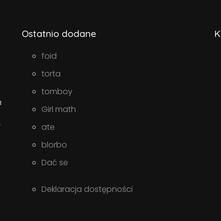
Ostatnio dodane
K
foid
torta
tomboy
a
Girl math
w
ate
blorbo
Dać se
Deklaracja dostępności