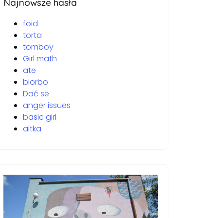
Najnowsze hasła
foid
torta
tomboy
Girl math
ate
blorbo
Dać se
anger issues
basic girl
altka