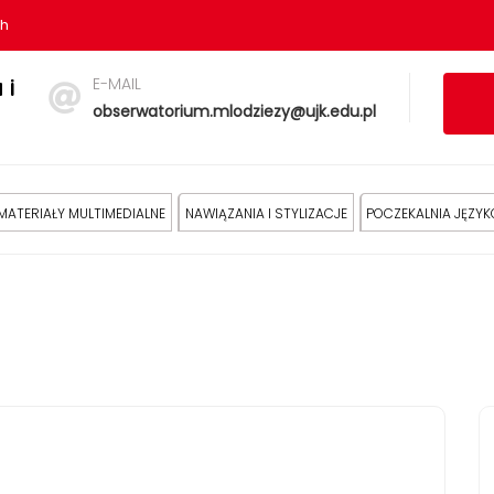
sh
E-MAIL
 i
obserwatorium.mlodziezy@ujk.edu.pl
MATERIAŁY MULTIMEDIALNE
NAWIĄZANIA I STYLIZACJE
POCZEKALNIA JĘZY