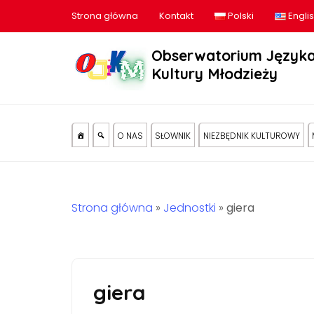
Strona główna
Kontakt
Polski
Engli
Obserwatorium Języka
Kultury Młodzieży
O NAS
SŁOWNIK
NIEZBĘDNIK KULTUROWY
Strona główna
»
Jednostki
»
giera
giera