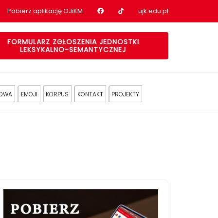
Nasz profil na Facebook
Nasz profil na tiktok
Pobierz aplikację OJiKM
ujk.edu.pl
FORMULARZ ZGŁOSZENIA JEDNOSTKI
LEKSYKALNO-SEMANTYCZNEJ
KOWA
EMOJI
KORPUS
KONTAKT
PROJEKTY