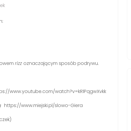
zek
h:
 słowem
rizz
oznaczającym sposób podrywu.
tps://www.youtube.com/watch?v=kR1PqgwXvkk
ką
https://www.miejski.pl/slowo-Giera
eczek)