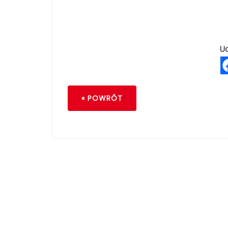
Ud
« POWRÓT