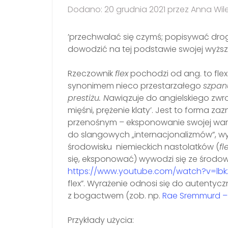
Dodano: 20 grudnia 2021 przez Anna Wil
’przechwalać się czymś; popisywać drogi
dowodzić na tej podstawie swojej wyższo
Rzeczownik
flex
pochodzi od ang. to flex '
synonimem nieco przestarzałego
szpa
prestiżu. N
awiązuje do angielskiego zwr
mięśni, prężenie klaty’. Jest to forma z
przenośnym – eksponowanie swojej wart
do slangowych „internacjonalizmów”, wy
środowisku niemieckich nastolatków (
fl
się, eksponować) wywodzi się ze środowi
https://www.youtube.com/watch?v=lbk
flex”. Wyrażenie odnosi się do autentyc
z bogactwem (zob. np.
Rae Sremmurd – 
Przykłady użycia: