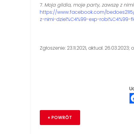
7.
M
oja gildia, moje party, zawszę z nimi
https://www.facebook.com/bedoes2115
z-nimi-dziel%C4%99-exp-robi%C4%99-f
Zgłoszenie: 23.11.2021, aktual. 26.03.2023
Ud
« POWRÓT