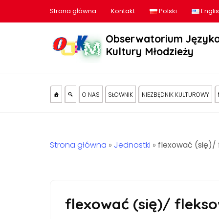
Strona główna
Kontakt
Polski
Engli
Obserwatorium Języka
Kultury Młodzieży
O NAS
SŁOWNIK
NIEZBĘDNIK KULTUROWY
Strona główna
»
Jednostki
»
flexować (się)/
flexować (się)/ flekso