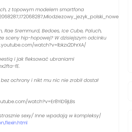
jkach, z topowym modelem smartfona
172068287,172068287,Mlodziezowy_jezyk_polski_nowe_slow
on, Rae Sremmurd, Bedoes, Ice Cube, Paluch,
 ze sceny hip-hopowej? W dzisiejszym odcinku
w.youtube.com/watch?v=lbkzx2DhrXA/
estią i jak fleksować ubraniami
2fta-fE.
bez ochrony i nikt mu nic nie zrobił dostał
outube.com/watch?v=Er8YiD9jLBs
 strasznie sexy/ Inne wpadają w kompleksy
/
,flexin.html