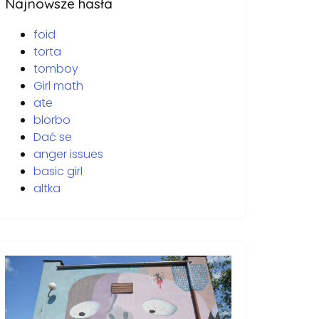
Najnowsze hasła
foid
torta
tomboy
Girl math
ate
blorbo
Dać se
anger issues
basic girl
altka