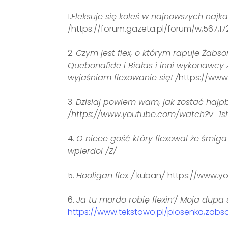
1.
Fleksuje się koleś w najnowszych na
/https://forum.gazeta.pl/forum/w,567,
2.
Czym jest flex, o którym rapuje Żabs
Quebonafide i Białas i inni wykonawcy
wyjaśniam flexowanie się! /
https://ww
3.
Dzisiaj powiem wam, jak zostać hajpb
/https://www.youtube.com/watch?v=1shx
4.
O nieee gość który flexowal że śmiga 
wpierdol /Z/
5.
Hooligan flex /
kuban
/
https://www.y
6.
Ja tu mordo robię flexin’/ Moja dupa
https://www.tekstowo.pl/piosenka,zabson