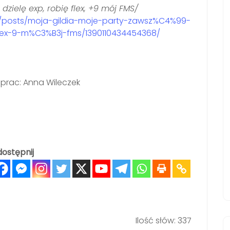
 dzielę exp, robię flex, +9 mój FMS
/
/posts/moja-gildia-moje-party-zawsz%C4%99-
lex-9-m%C3%B3j-fms/1390110434454368/
; oprac: Anna Wileczek
ostępnij
Ilość słów: 337