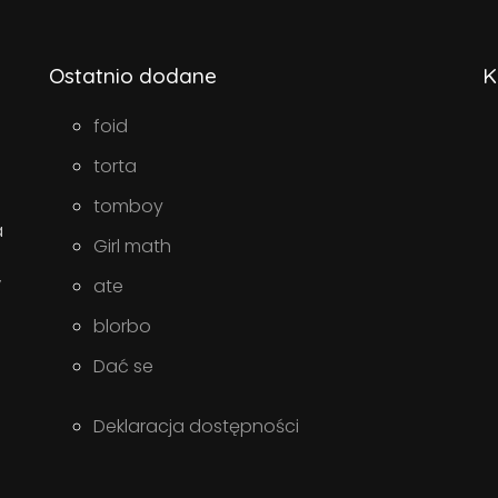
Ostatnio dodane
K
foid
torta
tomboy
a
Girl math
w
ate
blorbo
Dać se
Deklaracja dostępności