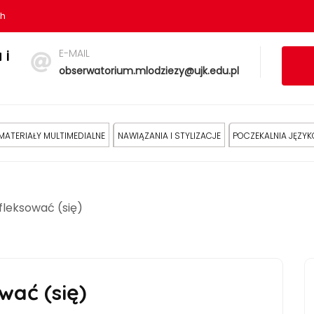
sh
E-MAIL
 i
obserwatorium.mlodziezy@ujk.edu.pl
MATERIAŁY MULTIMEDIALNE
NAWIĄZANIA I STYLIZACJE
POCZEKALNIA JĘZY
 fleksować (się)
wać (się)