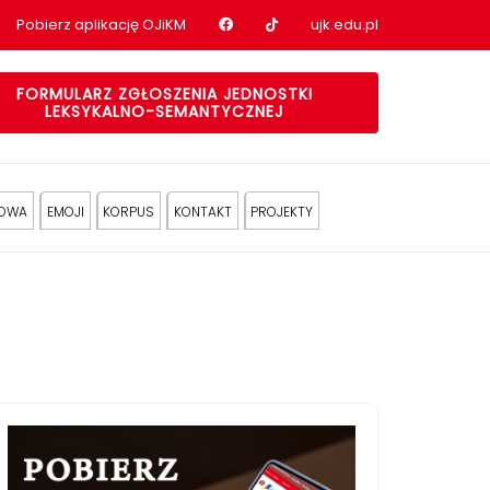
Nasz profil na Facebook
Nasz profil na tiktok
Pobierz aplikację OJiKM
ujk.edu.pl
FORMULARZ ZGŁOSZENIA JEDNOSTKI
LEKSYKALNO-SEMANTYCZNEJ
KOWA
EMOJI
KORPUS
KONTAKT
PROJEKTY