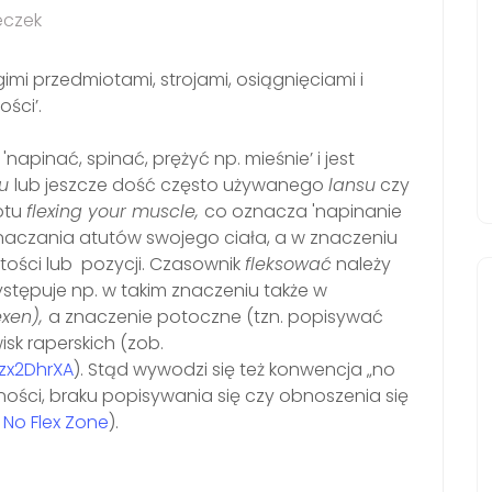
eczek
mi przedmiotami, strojami, osiągnięciami i
ści’.
napinać, spinać, prężyć np. mieśnie’ i jest
nu
lub jeszcze dość często używanego
lansu
czy
otu
flexing your muscle,
co oznacza 'napinanie
aznaczania atutów swojego ciała, a w znaczeniu
ości lub pozycji. Czasownik
fleksować
należy
stępuje np. w takim znaczeniu także w
exen),
a znaczenie potoczne (tzn. popisywać
sk raperskich (zob.
zx2DhrXA
). Stąd wywodzi się też konwencja „no
zności, braku popisywania się czy obnoszenia się
No Flex Zone
).