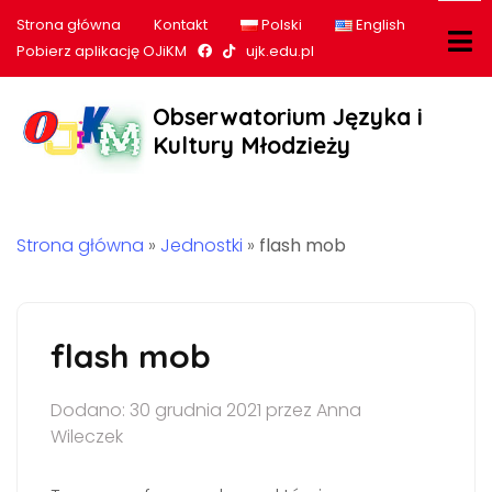
Strona główna
Kontakt
Polski
English
Nasz profil na Facebook
Nasz profil na tiktok
Pobierz aplikację OJiKM
ujk.edu.pl
Obserwatorium Języka i
Kultury Młodzieży
Strona główna
»
Jednostki
»
flash mob
flash mob
Dodano: 30 grudnia 2021 przez Anna
Wileczek