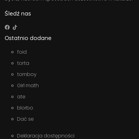
Śledź nas
Ostatnio dodane
foid
torta
tomboy
Girl math
ate
blorbo
Dać se
Deklaracja dostępności