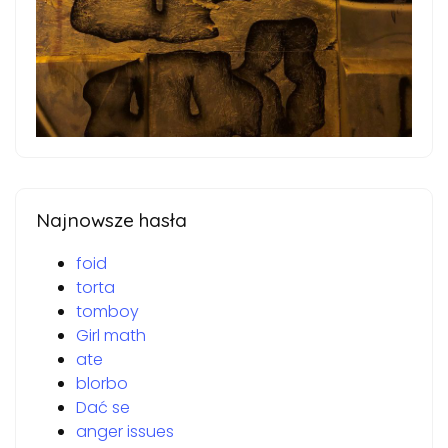
Najnowsze hasła
foid
torta
tomboy
Girl math
ate
blorbo
Dać se
anger issues