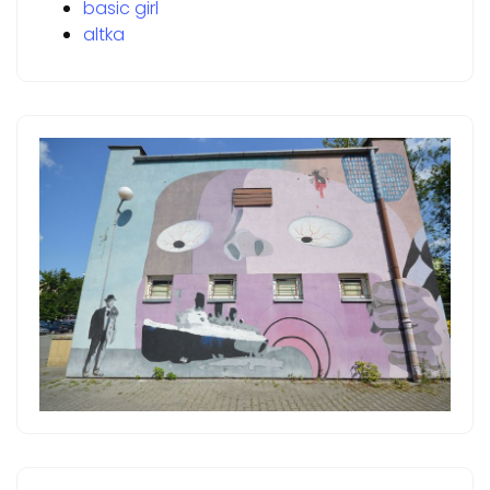
basic girl
altka