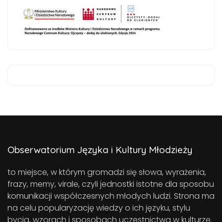
Obserwatorium Języka i Kultury Młodzieży
to miejsce, w którym gromadzi się słowa, wyrażenia,
frazy, memy, virale, czyli jednostki istotne dla sposobu
komunikacji współczesnych młodych ludzi. Strona ma
na celu popularyzację wiedzy o ich języku, stylu
bycia, wzorach i sposobach uczestnictwa w kulturze.