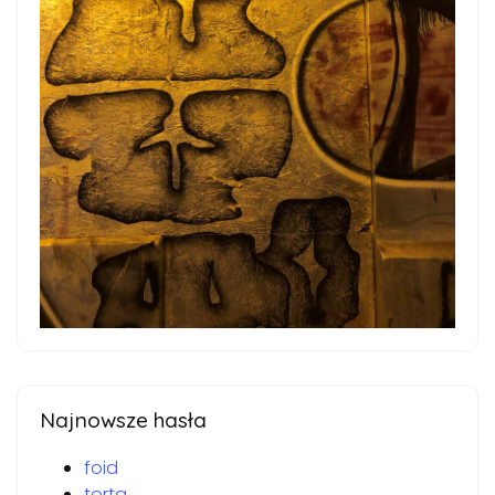
Najnowsze hasła
foid
torta