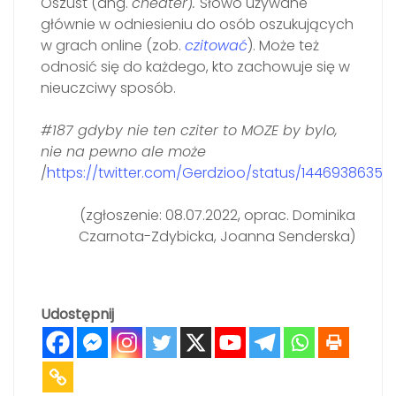
Oszust (ang.
cheater
)
.
Słowo używane
głównie w odniesieniu do osób oszukujących
w grach online (zob.
czitować
). Może też
odnosić się do każdego, kto zachowuje się w
nieuczciwy sposób.
#187 gdyby nie ten cziter to MOZE by bylo,
nie na pewno ale może
/
https://twitter.com/Gerdzioo/status/14469386351
(zgłoszenie: 08.07.2022, oprac. Dominika
Czarnota-Zdybicka, Joanna Senderska)
Udostępnij