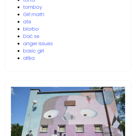
tomboy
Girl math
ate
blorbo
Dać se
anger issues
basic girl
altka