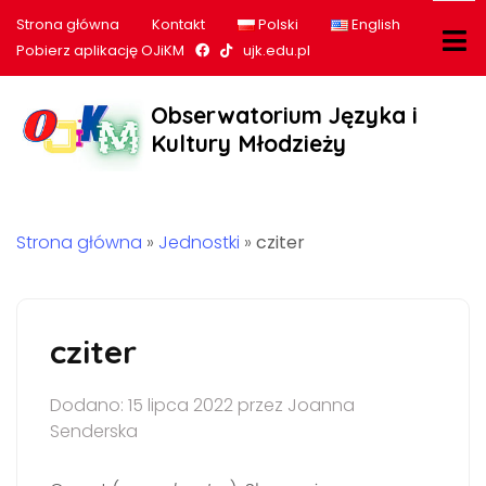
Strona główna
Kontakt
Polski
English
Nasz profil na Facebook
Nasz profil na tiktok
Pobierz aplikację OJiKM
ujk.edu.pl
Obserwatorium Języka i
Kultury Młodzieży
Strona główna
»
Jednostki
»
cziter
cziter
Dodano: 15 lipca 2022 przez Joanna
Senderska