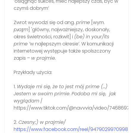
’osiągnąć sukces, mieć najlepszy czas, być w
czymś dobrym’
Zwrot wywodzi się od ang.
prime
[wym.
pɹaɪ̯m
] 'główny, najważniejszy, doskonały,
okres świetności, rozkwit] i
(be)
in your/its
prime ’
w najlepszym okresie’.
W komunikacji
internetowej występuje także spolszczony
zapis –
w prajmie.
Przykłady użycia:
1.
Wydaje mi się, że to jest mój prime (…)
Jestem w swoim primie
.
Podoba mi się, jak
wyglądam
/
https://www.tiktok.com/@navvvia/video/7468697
2.
Czesny;) w prajmie/
https://www.facebook.com/reel/94790299709984