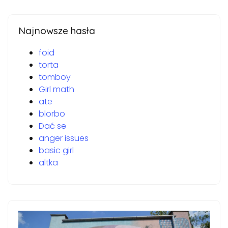
Najnowsze hasła
foid
torta
tomboy
Girl math
ate
blorbo
Dać se
anger issues
basic girl
altka