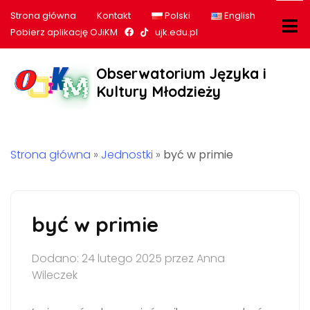
Strona główna
Kontakt
Polski
English
Nasz profil na Facebook
Nasz profil na tiktok
Pobierz aplikację OJiKM
ujk.edu.pl
Obserwatorium Języka i
Kultury Młodzieży
Strona główna
»
Jednostki
»
być w primie
być w primie
Dodano: 24 lutego 2025 przez Anna
Wileczek