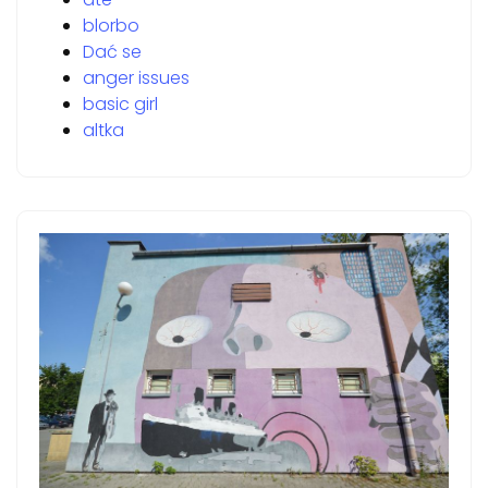
blorbo
Dać se
anger issues
basic girl
altka