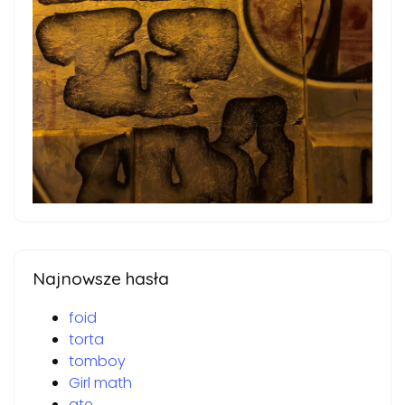
Najnowsze hasła
foid
torta
tomboy
Girl math
ate