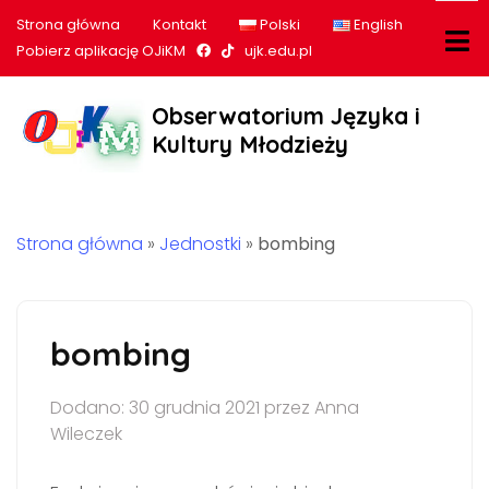
Strona główna
Kontakt
Polski
English
Nasz profil na Facebook
Nasz profil na tiktok
Pobierz aplikację OJiKM
ujk.edu.pl
Obserwatorium Języka i
Kultury Młodzieży
Strona główna
»
Jednostki
»
bombing
bombing
Dodano: 30 grudnia 2021 przez Anna
Wileczek