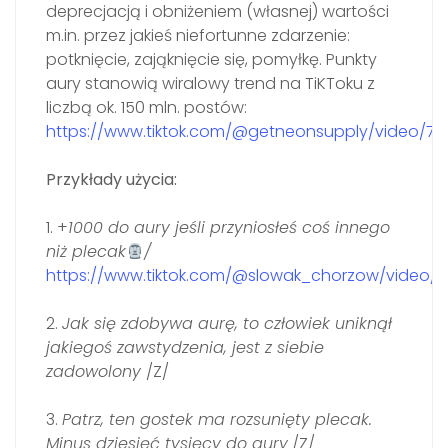
deprecjacją i obniżeniem (własnej) wartości
m.in. przez jakieś niefortunne zdarzenie:
potknięcie, zająknięcie się, pomyłkę. Punkty
aury stanowią wiralowy trend na TiKToku z
liczbą ok. 150 mln. postów:
https://www.tiktok.com/@getneonsupply/video/7
Przykłady użycia:
1.
+
1000 do aury jeśli przyniosłeś coś innego
n
iż plecak
/
https://www.tiktok.com/@slowak_chorzow/video/
2.
Jak się zdobywa aurę, to człowiek uniknął
jakiegoś zawstydzenia, jest z siebie
zadowolony
/Z/
3.
Patrz, ten gostek ma rozsunięty plecak.
Minus dziesięć tysięcy do aury
/Z/