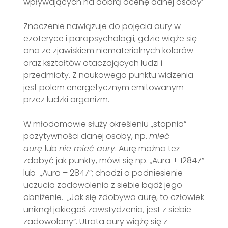
wpływających na dobrą ocenę danej osoby’
Znaczenie nawiązuje do pojęcia aury w
ezoteryce i parapsychologii, gdzie wiąże się
ona ze zjawiskiem niematerialnych kolorów
oraz kształtów otaczających ludzi i
przedmioty. Z naukowego punktu widzenia
jest polem energetycznym emitowanym
przez ludzki organizm.
W młodomowie służy określeniu „stopnia”
pozytywności danej osoby, np.
mieć
aurę
lub
nie mieć aury
.
Aurę można też
zdobyć jak punkty, mówi się np. „Aura + 12847”
lub
„Aura – 2847”;
chodzi o podniesienie
uczucia zadowolenia z siebie bądź jego
obniżenie. „Jak się zdobywa aurę, to człowiek
uniknął jakiegoś zawstydzenia, jest z siebie
zadowolony”. Utrata aury wiążę się z