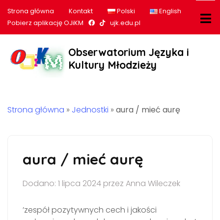
Strona główna
Kontakt
Polski
English
Nasz profil na Facebook
Nasz profil na tiktok
Pobierz aplikację OJiKM
ujk.edu.pl
Obserwatorium Języka i
Kultury Młodzieży
Strona główna
»
Jednostki
»
aura / mieć aurę
aura / mieć aurę
Dodano: 1 lipca 2024 przez Anna Wileczek
’zespół pozytywnych cech i jakości