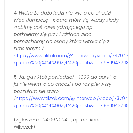
4.
Widze że dużo ludzi nie wie o co chodzi
więc tłumaczę, -x aura mów się wtedy kiedy
zrobimy coś zawstydzającego np.
potkniemy się przy ludziach albo
pomachamy do osoby która witała się z
kims innym /
https://www.tiktok.com/@interwebi/video/737947
q=aura%20j%C4%99zyk%20polski&t=1719811943798
5.
Ja, gdy ktoś powiedział „-1000 do aury”, a
ja nie wiem, o co chodzi i po raz pierwszy
poczułam się staro
/
https://www.tiktok.com/@interwebi/video/737947
q=aura%20j%C4%99zyk%20polski&t=1719811943798
.
(Zgłoszenie: 24.06.2024 r., oprac. Anna
Wileczek)