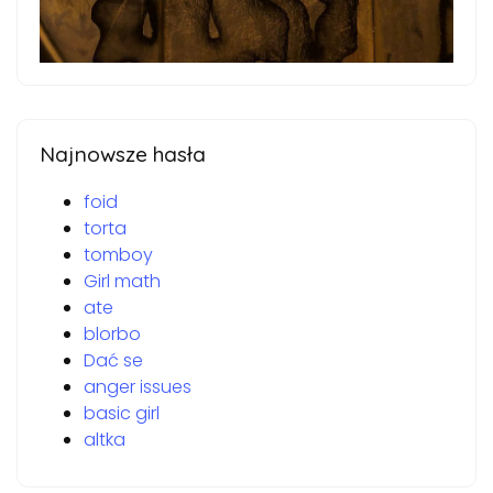
Najnowsze hasła
foid
torta
tomboy
Girl math
ate
blorbo
Dać se
anger issues
basic girl
altka