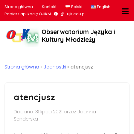
Strona główna
Kontakt
Polski
English
Nasz profil na Facebook
Nasz profil na tiktok
Pobierz aplikację OJiKM
ujk.edu.pl
Obserwatorium Języka i
Kultury Młodzieży
Strona główna
»
Jednostki
»
atencjusz
atencjusz
Dodano: 31 lipca 2021 przez Joanna
Senderska