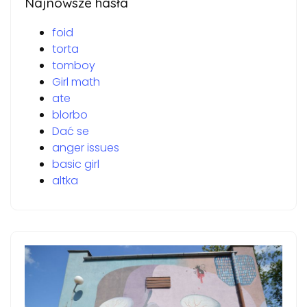
Najnowsze hasła
foid
torta
tomboy
Girl math
ate
blorbo
Dać se
anger issues
basic girl
altka