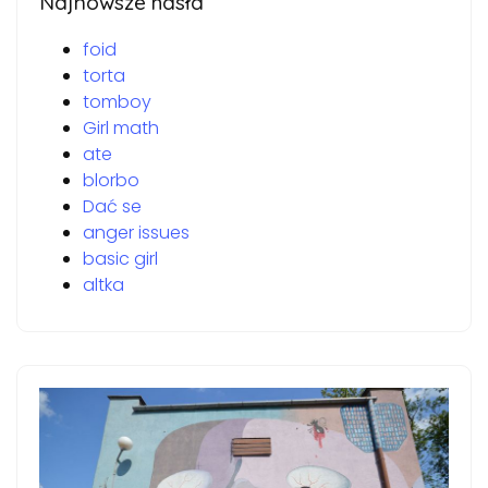
Najnowsze hasła
foid
torta
tomboy
Girl math
ate
blorbo
Dać se
anger issues
basic girl
altka