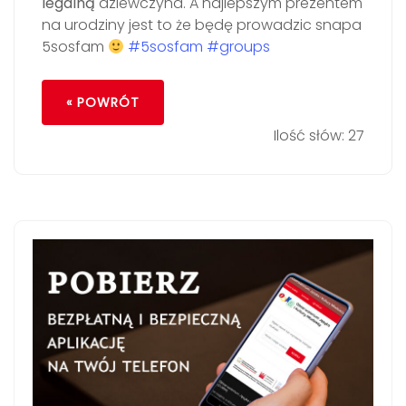
legalną
dziewczyna. A najlepszym prezentem
na urodziny jest to że będę prowadzic snapa
5sosfam
#5sosfam
#groups
« POWRÓT
Ilość słów: 27