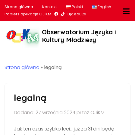
Strona główna
Kontakt
Polski
English
Nasz profil na Facebook
Nasz profil na tiktok
Pobierz aplikację OJiKM
ujk.edu.pl
Obserwatorium Języka i
Kultury Młodzieży
Strona główna
»
legalną
legalną
Dodano: 27 września 2024 przez OJiKM
Jak ten czas szybko leci… już za 31 dni będę