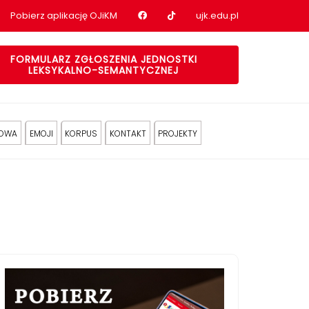
Nasz profil na Facebook
Nasz profil na tiktok
Pobierz aplikację OJiKM
ujk.edu.pl
FORMULARZ ZGŁOSZENIA JEDNOSTKI
LEKSYKALNO-SEMANTYCZNEJ
KOWA
EMOJI
KORPUS
KONTAKT
PROJEKTY