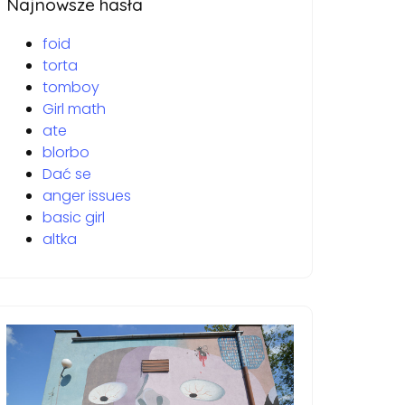
Najnowsze hasła
foid
torta
tomboy
Girl math
ate
blorbo
Dać se
anger issues
basic girl
altka