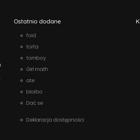
Ostatnio dodane
K
foid
torta
tomboy
a
Girl math
w
ate
blorbo
Dać se
Deklaracja dostępności