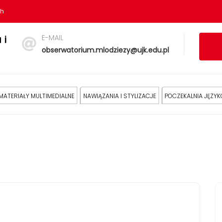
sh
E-MAIL
 i
obserwatorium.mlodziezy@ujk.edu.pl
MATERIAŁY MULTIMEDIALNE
NAWIĄZANIA I STYLIZACJE
POCZEKALNIA JĘZY