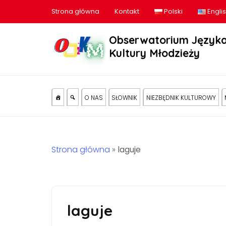
Strona główna
Kontakt
Polski
Engli
Obserwatorium Języka
Kultury Młodzieży
O NAS
SŁOWNIK
NIEZBĘDNIK KULTUROWY
Strona główna
»
laguje
laguje