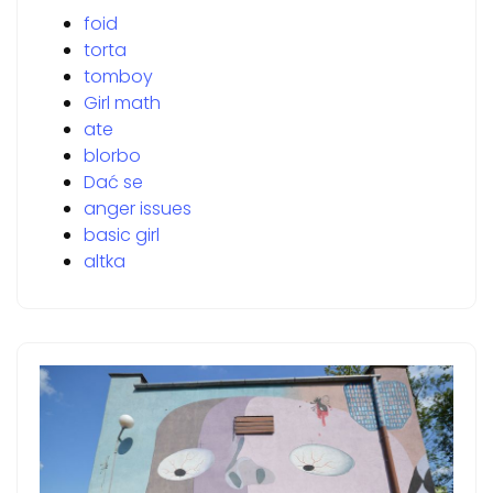
foid
torta
tomboy
Girl math
ate
blorbo
Dać se
anger issues
basic girl
altka