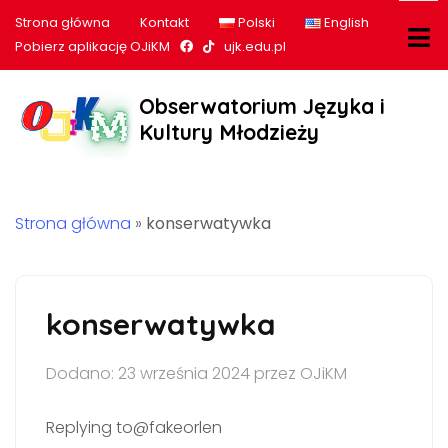
Strona główna
Kontakt
Polski
English
Nasz profil na Facebook
Nasz profil na tiktok
Pobierz aplikację OJiKM
ujk.edu.pl
Obserwatorium Języka i
Kultury Młodzieży
Strona główna
»
konserwatywka
konserwatywka
Dodano: 23 września 2024 przez OJiKM
Replying to@fakeorlen