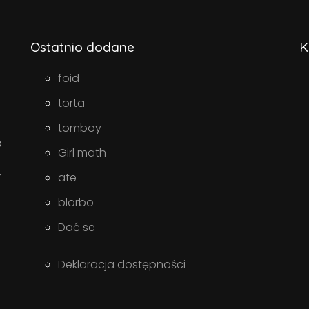
Ostatnio dodane
K
foid
torta
tomboy
a
Girl math
w
ate
blorbo
Dać se
Deklaracja dostępności