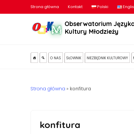
Strona główna
Kontakt
Polski
Engli
Obserwatorium Języka
Kultury Młodzieży
O NAS
SŁOWNIK
NIEZBĘDNIK KULTUROWY
Strona główna
»
konfitura
konfitura