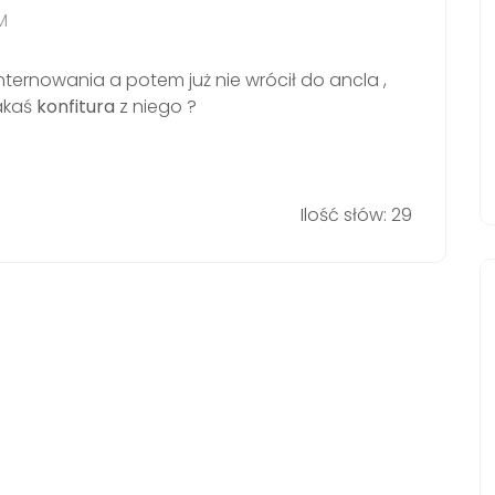
M
internowania a potem już nie wrócił do ancla ,
jakaś
konfitura
z niego ?
Ilość słów: 29