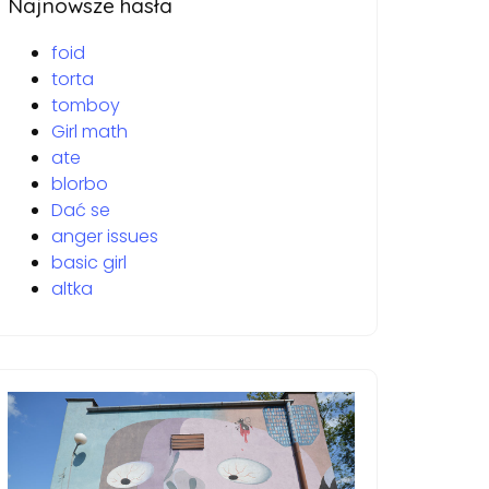
Najnowsze hasła
foid
torta
tomboy
Girl math
ate
blorbo
Dać se
anger issues
basic girl
altka