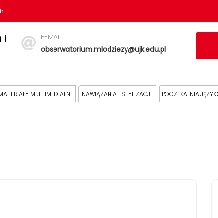
sh
E-MAIL
 i
obserwatorium.mlodziezy@ujk.edu.pl
MATERIAŁY MULTIMEDIALNE
NAWIĄZANIA I STYLIZACJE
POCZEKALNIA JĘZY