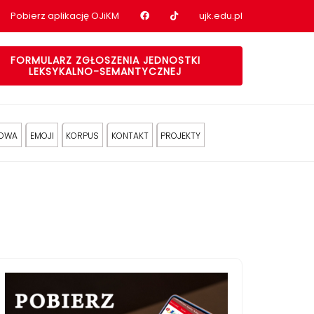
Nasz profil na Facebook
Nasz profil na tiktok
Pobierz aplikację OJiKM
ujk.edu.pl
FORMULARZ ZGŁOSZENIA JEDNOSTKI
LEKSYKALNO-SEMANTYCZNEJ
KOWA
EMOJI
KORPUS
KONTAKT
PROJEKTY