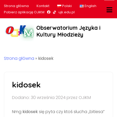
Strona główna
Kontakt
Polski
English
Nasz profil na Facebook
Nasz profil na tiktok
Pobierz aplikację OJiKM
ujk.edu.pl
Obserwatorium Języka i
Kultury Młodzieży
Strona główna
»
kidosek
kidosek
Dodano: 30 września 2024 przez OJiKM
Nmg
kidosek
się pyta czy ktoś slucha „bitiesa”