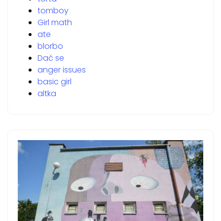
tomboy
Girl math
ate
blorbo
Dać se
anger issues
basic girl
altka