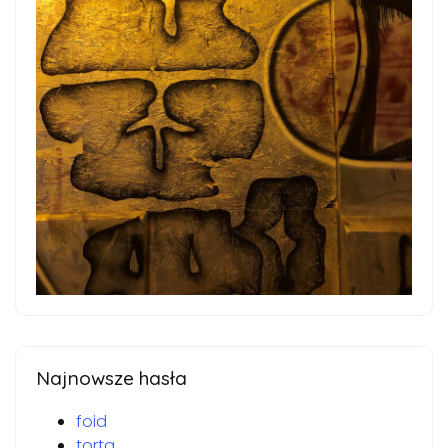
Najnowsze hasła
foid
torta