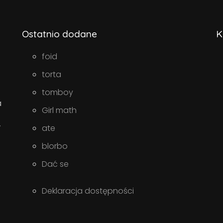
Ostatnio dodane
K
foid
torta
tomboy
a
Girl math
w
ate
blorbo
Dać se
Deklaracja dostępności