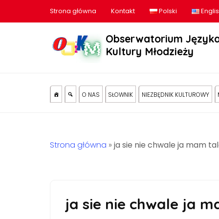
Strona główna
Kontakt
Polski
Engli
Obserwatorium Języka
Kultury Młodzieży
O NAS
SŁOWNIK
NIEZBĘDNIK KULTUROWY
Strona główna
»
ja sie nie chwale ja mam ta
ja sie nie chwale ja 