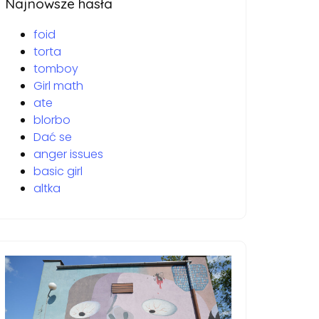
Najnowsze hasła
foid
torta
tomboy
Girl math
ate
blorbo
Dać se
anger issues
basic girl
altka