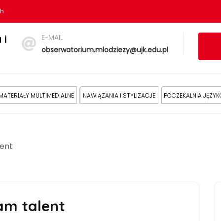
sh
E-MAIL
 i
obserwatorium.mlodziezy@ujk.edu.pl
MATERIAŁY MULTIMEDIALNE
NAWIĄZANIA I STYLIZACJE
POCZEKALNIA JĘZY
lent
mam talent