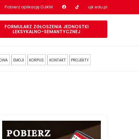
Nasz profil na Facebook
Nasz profil na tiktok
Pobierz aplikację OJiKM
ujk.edu.pl
FORMULARZ ZGŁOSZENIA JEDNOSTKI
LEKSYKALNO-SEMANTYCZNEJ
KOWA
EMOJI
KORPUS
KONTAKT
PROJEKTY