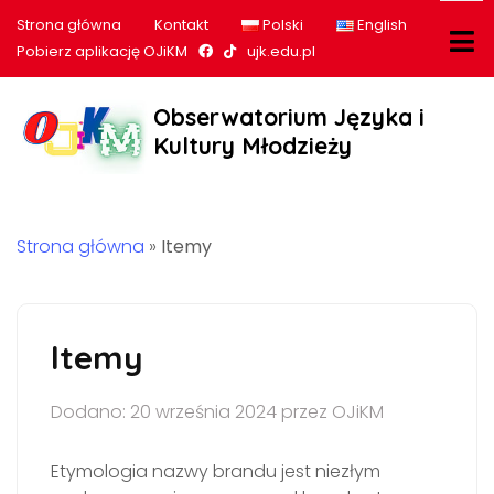
Strona główna
Kontakt
Polski
English
Nasz profil na Facebook
Nasz profil na tiktok
Pobierz aplikację OJiKM
ujk.edu.pl
Obserwatorium Języka i
Kultury Młodzieży
Strona główna
»
Itemy
Itemy
Dodano: 20 września 2024 przez OJiKM
Etymologia nazwy brandu jest niezłym