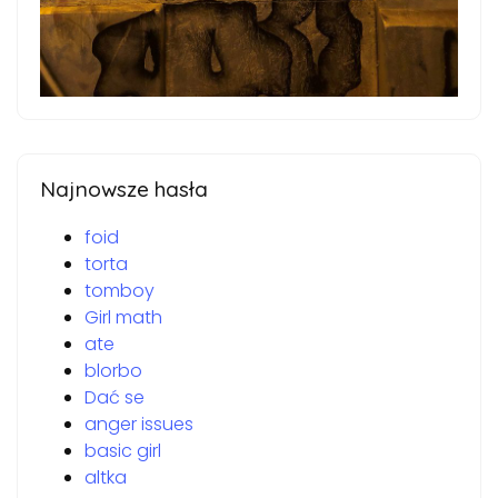
Najnowsze hasła
foid
torta
tomboy
Girl math
ate
blorbo
Dać se
anger issues
basic girl
altka