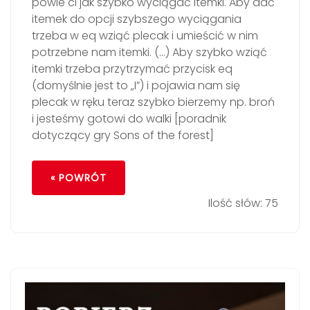
powie ci jak szybko wyciągać itemki. Aby dać
itemek do opcji szybszego wyciągania
trzeba w eq wziąć plecak i umieścić w nim
potrzebne nam itemki. (…) Aby szybko wziąć
itemki trzeba przytrzymać przycisk eq
(domyślnie jest to „I”) i pojawia nam się
plecak w ręku teraz szybko bierzemy np. broń
i jesteśmy gotowi do walki [poradnik
dotyczący gry Sons of the forest]
« POWRÓT
Ilość słów: 75