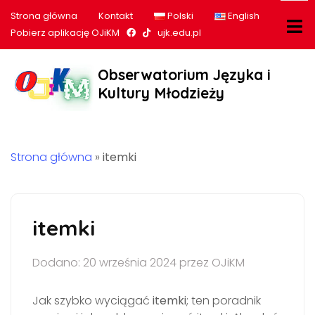
Strona główna
Kontakt
Polski
English
Nasz profil na Facebook
Nasz profil na tiktok
Pobierz aplikację OJiKM
ujk.edu.pl
Obserwatorium Języka i
Kultury Młodzieży
Strona główna
»
itemki
itemki
Dodano: 20 września 2024 przez OJiKM
Jak szybko wyciągać
itemki
; ten poradnik