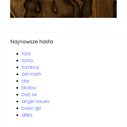
Najnowsze hasła
foid
torta
tomboy
Girl math
ate
blorbo
Dać se
anger issues
basic girl
altka