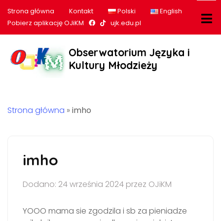
Strona główna
Kontakt
Polski
English
Nasz profil na Facebook
Nasz profil na tiktok
Pobierz aplikację OJiKM
ujk.edu.pl
Obserwatorium Języka i
Kultury Młodzieży
Strona główna
»
imho
imho
Dodano: 24 września 2024 przez OJiKM
YOOO mama sie zgodzila i sb za pieniadze