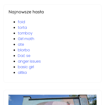
Najnowsze hasła
foid
torta
tomboy
Girl math
ate
blorbo
Dać se
anger issues
basic girl
altka