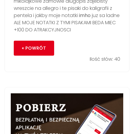
mikolajkowe zamowie dlugopis zajebisty
wreszcie na allegro i te pisaki do kaligrafii z
pentela i jakby moje notatki
imho
juz sa ladne
ALE MOJE NOTATKI Z TYMI PISAKAMI BEDA MIEC
+100 DO ATRAKCYJNOSCI
« POWRÓT
Ilość słów: 40