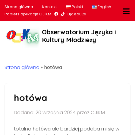
Strona główna
Kontakt
Polski
English
Nasz profil na Facebook
Nasz profil na tiktok
Pobierz aplikację OJiKM
ujk.edu.pl
Obserwatorium Języka i
Kultury Młodzieży
Strona główna
»
hotówa
hotówa
Dodano: 20 września 2024 przez OJiKM
totalna
hotówa
ale bardziej podoba mi się w