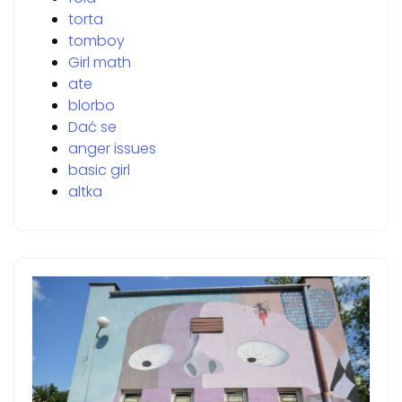
torta
tomboy
Girl math
ate
blorbo
Dać se
anger issues
basic girl
altka