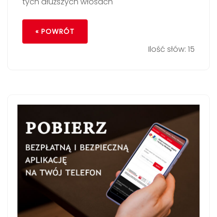
tych dłuższych włosach
« POWRÓT
Ilość słów: 15