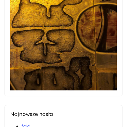
Najnowsze hasła
foid