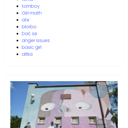
tomboy
Girl math
ate
blorbo
Dać se
anger issues
basic girl
altka