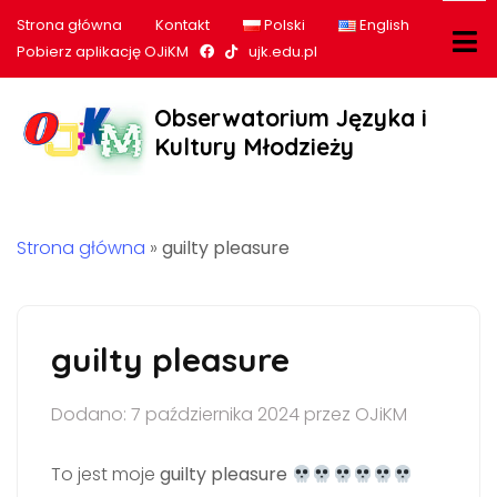
Strona główna
Kontakt
Polski
English
Nasz profil na Facebook
Nasz profil na tiktok
Pobierz aplikację OJiKM
ujk.edu.pl
Obserwatorium Języka i
Kultury Młodzieży
Strona główna
»
guilty pleasure
guilty pleasure
Dodano: 7 października 2024 przez OJiKM
To jest moje
guilty pleasure