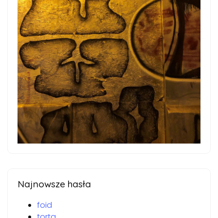
Najnowsze hasła
foid
torta