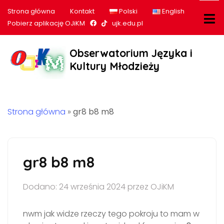
Strona główna
Kontakt
Polski
English
Nasz profil na Facebook
Nasz profil na tiktok
Pobierz aplikację OJiKM
ujk.edu.pl
Obserwatorium Języka i
Kultury Młodzieży
Strona główna
»
gr8 b8 m8
gr8 b8 m8
Dodano: 24 września 2024 przez OJiKM
nwm jak widze rzeczy tego pokroju to mam w