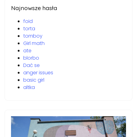
Najnowsze hasła
foid
torta
tomboy
Girl math
ate
blorbo
Dać se
anger issues
basic girl
altka