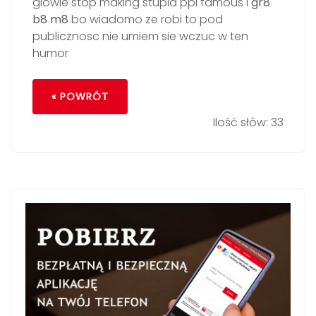
glowie stop making stupid ppl famous i
gr8
b8 m8
bo wiadomo ze robi to pod
publicznosc nie umiem sie wczuc w ten
humor
« POWRÓT
Ilość słów: 33