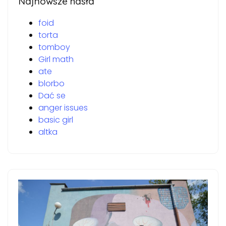
Najnowsze hasła
foid
torta
tomboy
Girl math
ate
blorbo
Dać se
anger issues
basic girl
altka