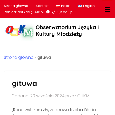
Strona główna
Kontakt
Polski
English
Nasz profil na Facebook
Nasz profil na tiktok
Pobierz aplikację OJiKM
ujk.edu.pl
Obserwatorium Języka i
Kultury Młodzieży
Strona główna
»
gituwa
gituwa
Dodano: 20 września 2024 przez OJiKM
„Rano wstałem zły, że znowu trzeba iść do