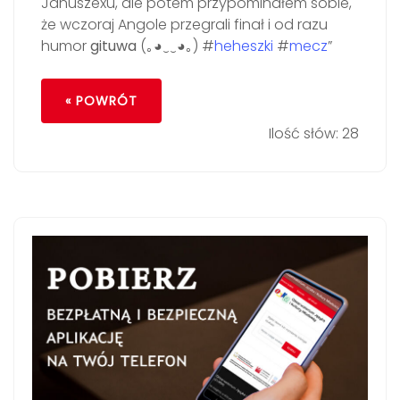
Januszexu, ale potem przypominałem sobie,
że wczoraj Angole przegrali finał i od razu
humor
gituwa
(｡◕‿‿◕｡) #
heheszki
#
mecz
”
« POWRÓT
Ilość słów: 28