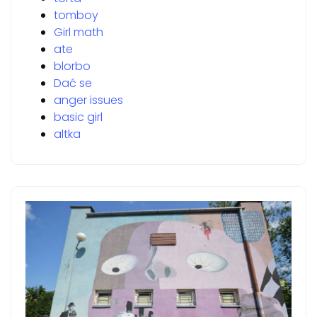
tomboy
Girl math
ate
blorbo
Dać se
anger issues
basic girl
altka