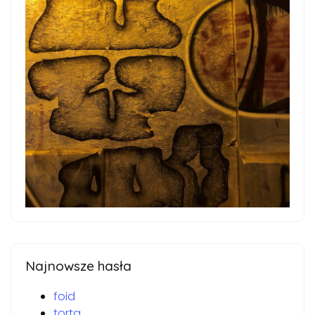
Najnowsze hasła
foid
torta