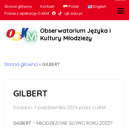
Strona główna
Kontakt
Polski
English
Nasz profil na Facebook
Nasz profil na tiktok
Pobierz aplikację OJiKM
ujk.edu.pl
Obserwatorium Języka i
Kultury Młodzieży
Strona główna
»
GILBERT
GILBERT
Dodano: 7 października 2024 przez OJiKM
GILBERT
– MŁODZIEŻOWE SŁOWO ROKU 2022?