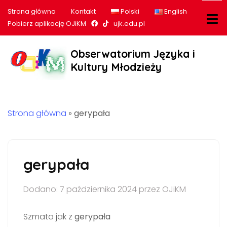
Strona główna
Kontakt
Polski
English
Nasz profil na Facebook
Nasz profil na tiktok
Pobierz aplikację OJiKM
ujk.edu.pl
Obserwatorium Języka i
Kultury Młodzieży
Strona główna
»
gerypała
gerypała
Dodano: 7 października 2024 przez OJiKM
Szmata jak z
gerypała