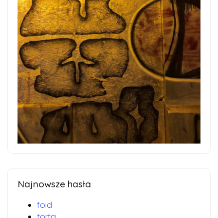
Najnowsze hasła
foid
torta