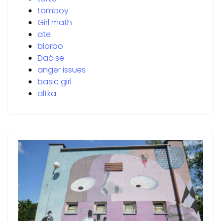
tomboy
Girl math
ate
blorbo
Dać se
anger issues
basic girl
altka