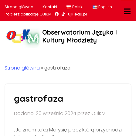
Strona główna
Kontakt
Polski
English
Nasz profil na Facebook
Nasz profil na tiktok
Pobierz aplikację OJiKM
ujk.edu.pl
Obserwatorium Języka i
Kultury Młodzieży
Strona główna
»
gastrofaza
gastrofaza
Dodano: 20 września 2024 przez OJiKM
„Ja znam taką Marysię przez którą przychodzi