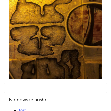
Najnowsze hasła
foid