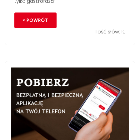
tylko
gastrofaza
”
« POWRÓT
Ilość słów: 10