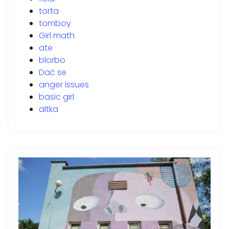
torta
tomboy
Girl math
ate
blorbo
Dać se
anger issues
basic girl
altka