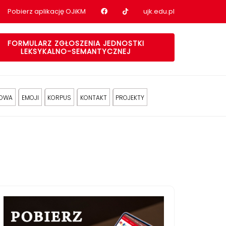
Nasz profil na Facebook
Nasz profil na tiktok
Pobierz aplikację OJiKM
ujk.edu.pl
FORMULARZ ZGŁOSZENIA JEDNOSTKI
LEKSYKALNO-SEMANTYCZNEJ
KOWA
EMOJI
KORPUS
KONTAKT
PROJEKTY