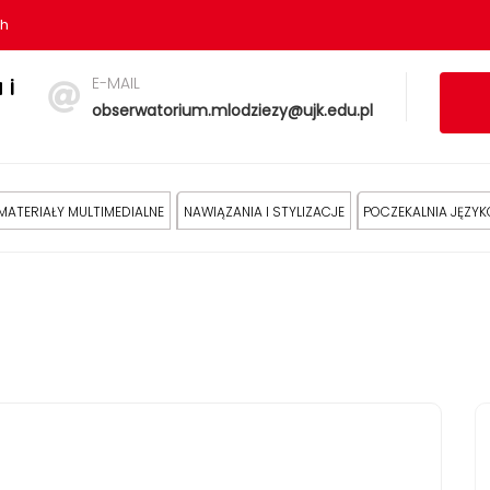
sh
E-MAIL
 i
obserwatorium.mlodziezy@ujk.edu.pl
MATERIAŁY MULTIMEDIALNE
NAWIĄZANIA I STYLIZACJE
POCZEKALNIA JĘZY