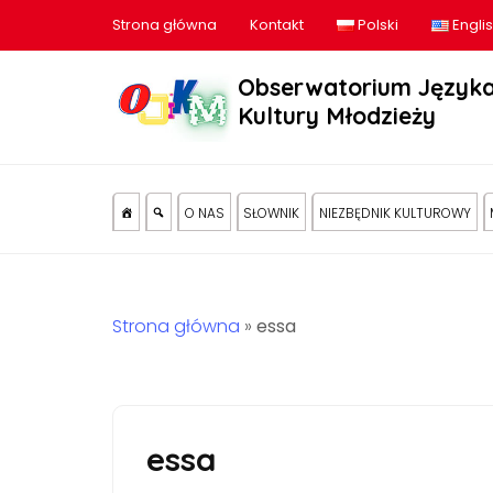
Strona główna
Kontakt
Polski
Engli
Obserwatorium Języka
Kultury Młodzieży
O NAS
SŁOWNIK
NIEZBĘDNIK KULTUROWY
Strona główna
»
essa
essa