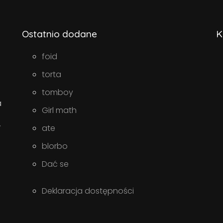
Ostatnio dodane
K
foid
torta
tomboy
a
Girl math
w
ate
blorbo
Dać se
Deklaracja dostępności