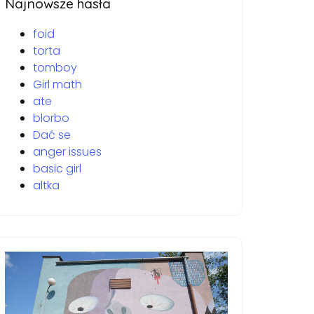
Najnowsze hasła
foid
torta
tomboy
Girl math
ate
blorbo
Dać se
anger issues
basic girl
altka