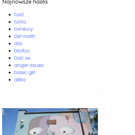
Najnowsze hasła
foid
torta
tomboy
Girl math
ate
blorbo
Dać se
anger issues
basic girl
altka