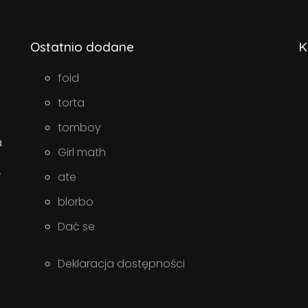
Ostatnio dodane
K
foid
torta
tomboy
a
Girl math
w
ate
blorbo
Dać se
Deklaracja dostępności