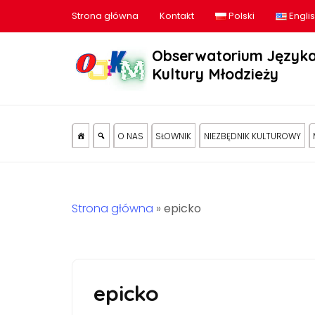
Strona główna
Kontakt
Polski
Engli
Obserwatorium Języka
Kultury Młodzieży
O NAS
SŁOWNIK
NIEZBĘDNIK KULTUROWY
Strona główna
»
epicko
epicko