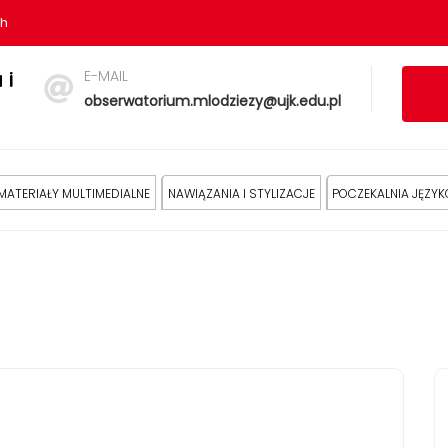
sh
E-MAIL
 i
obserwatorium.mlodziezy@ujk.edu.pl
MATERIAŁY MULTIMEDIALNE
NAWIĄZANIA I STYLIZACJE
POCZEKALNIA JĘZY