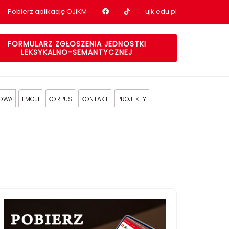
Nasz profil na Facebook
Nasz profil na tiktok
Pobierz aplikację OJiKM
ujk.edu.pl
FORMULARZ ZGŁOSZENIA JEDNOSTKI
LEKSYKALNO-SEMANTYCZNEJ
KOWA
EMOJI
KORPUS
KONTAKT
PROJEKTY