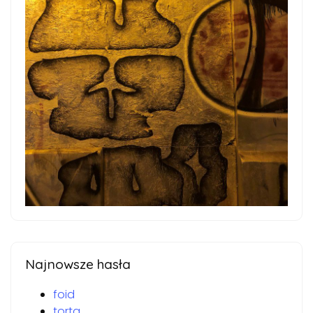
Najnowsze hasła
foid
torta