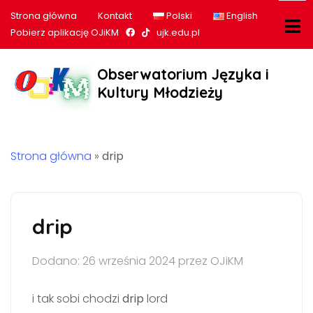
Strona główna
Kontakt
Polski
English
Nasz profil na Facebook
Nasz profil na tiktok
Pobierz aplikację OJiKM
ujk.edu.pl
Obserwatorium Języka i
Kultury Młodzieży
Strona główna
»
drip
drip
Dodano: 26 września 2024 przez OJiKM
i tak sobi chodzi
drip
lord