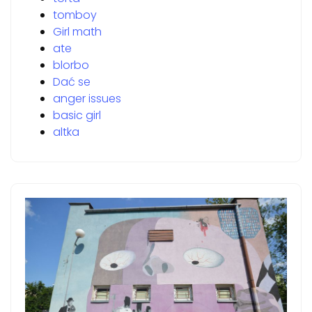
tomboy
Girl math
ate
blorbo
Dać se
anger issues
basic girl
altka