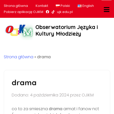
Strona główna
Kontakt
Polski
English
Nasz profil na Facebook
Nasz profil na tiktok
Pobierz aplikację OJiKM
ujk.edu.pl
Obserwatorium Języka i
Kultury Młodzieży
Strona główna
»
drama
drama
Dodano: 4 października 2024 przez OJiKM
co to za smieszna
drama
armat i fanow nct