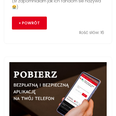
(sr zapomnialam jak ich fandom sie nazywa
)
« POWRÓT
Ilość słów: 16