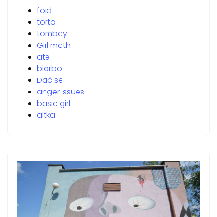
foid
torta
tomboy
Girl math
ate
blorbo
Dać se
anger issues
basic girl
altka