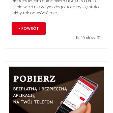
niepełnoletnim chłopakiem
DLA KONTENTU
…
… i nie widzi nic w tym złego. A co by się stało
jakby tak odwrócić role.
« POWRÓT
Ilość słów: 32