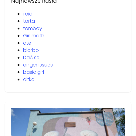
Najnowsze hasła
foid
torta
tomboy
Girl math
ate
blorbo
Dać se
anger issues
basic girl
altka