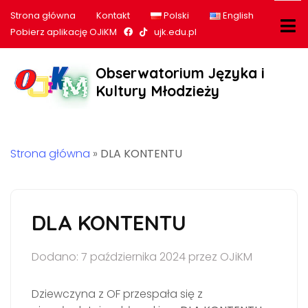
Strona główna
Kontakt
Polski
English
Nasz profil na Facebook
Nasz profil na tiktok
Pobierz aplikację OJiKM
ujk.edu.pl
Obserwatorium Języka i
Kultury Młodzieży
Strona główna
»
DLA KONTENTU
DLA KONTENTU
Dodano: 7 października 2024 przez OJiKM
Dziewczyna z OF przespała się z